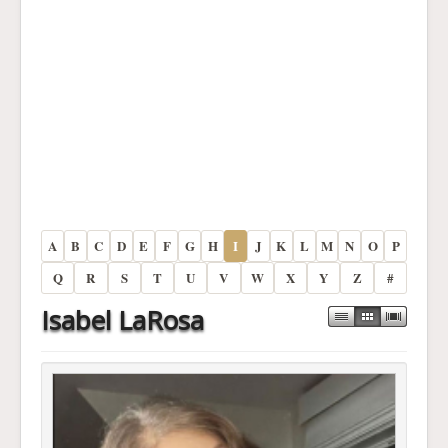
A
B
C
D
E
F
G
H
I
J
K
L
M
N
O
P
Q
R
S
T
U
V
W
X
Y
Z
#
Isabel LaRosa