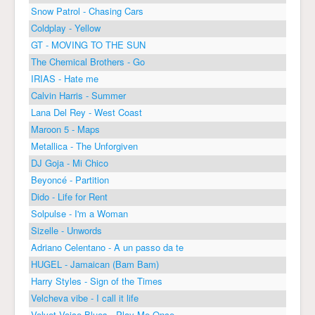
Snow Patrol - Chasing Cars
Coldplay - Yellow
GT - MOVING TO THE SUN
The Chemical Brothers - Go
IRIAS - Hate me
Calvin Harris - Summer
Lana Del Rey - West Coast
Maroon 5 - Maps
Metallica - The Unforgiven
DJ Goja - Mi Chico
Beyoncé - Partition
Dido - Life for Rent
Solpulse - I'm a Woman
Sizelle - Unwords
Adriano Celentano - A un passo da te
HUGEL - Jamaican (Bam Bam)
Harry Styles - Sign of the Times
Velcheva vibe - I call it life
Velvet Voice Blues - Play Me Once