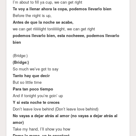
I’m about to fill ya cup, we can get right
Te voy a llenar ahora la copa, podemos llevarlo bien
Before the night is up,
Antes de que la noche se acabe,
we can get riiiiiiight toniiiiiiight, we can get right
podemos llevarlo bien, esta nocheeee, podemos llevarlo
bien
(Bridge:)
(Bridge:)
So much we’ve got to say
Tanto hay que decir
But so little time
Para tan poco tiempo
And if tonight you’re goin’ up
Y si esta noche te creces
Don’t leave love behind (Don’t leave love behind)
No vayas a dejar atrás al amor (no vayas a dejar atrás al
amor)
Take my hand, I’ll show you how
Dame la mano, yo te enseñaré