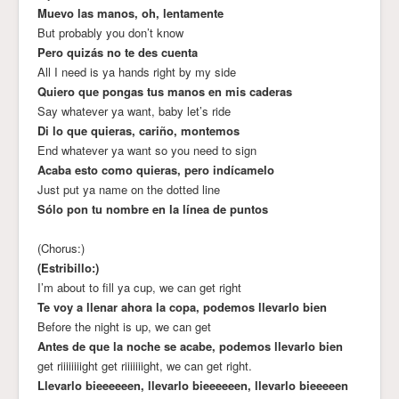
Muevo las manos, oh, lentamente
But probably you don’t know
Pero quizás no te des cuenta
All I need is ya hands right by my side
Quiero que pongas tus manos en mis caderas
Say whatever ya want, baby let’s ride
Di lo que quieras, cariño, montemos
End whatever ya want so you need to sign
Acaba esto como quieras, pero indícamelo
Just put ya name on the dotted line
Sólo pon tu nombre en la línea de puntos
(Chorus:)
(Estribillo:)
I’m about to fill ya cup, we can get right
Te voy a llenar ahora la copa, podemos llevarlo bien
Before the night is up, we can get
Antes de que la noche se acabe, podemos llevarlo bien
get riiiiiiiight get riiiiiiight, we can get right.
Llevarlo bieeeeeen, llevarlo bieeeeeen, llevarlo bieeeeen