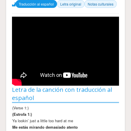
Traducción al español
Letra original
Notas culturales
Letra de la canción con traducción al
español
(Verse 1:)
(Estrofa 1:)
Ya lookin’ just a little too hard at me
Me estás mirando demasiado atento