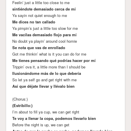
Feelin’ just a little too close to me
sintiéndote demasiado cerca de mí
Ya sayin not quiet enough to me
Me dices no tan callado
Ya pimpin’s just a little too slow for me
Me vacilas demasiado flojo para mí
No doubt ya playin’ around cool homie
Se nota que vas de enrollado
Got me thinkin’ what is it you can do for me
Me tienes pensando qué podrías hacer por mí
Trippin’ ova it, a little more than I should be
Ilusionándome más de lo que debería
So let ya self go and get right with me
Así que déjate llevar y llévalo bien
(Chorus:)
(Estribillo:)
I’m about to fill ya cup, we can get right
Te voy a llenar la copa, podemos llevarlo bien
Before the night is up, we can get