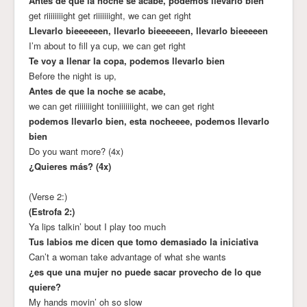
Antes de que la noche se acabe, podemos llevarlo bien
get riiiiiiiight get riiiiiiight, we can get right
Llevarlo bieeeeeen, llevarlo bieeeeeen, llevarlo bieeeeen
I’m about to fill ya cup, we can get right
Te voy a llenar la copa, podemos llevarlo bien
Before the night is up,
Antes de que la noche se acabe,
we can get riiiiiiight toniiiiiiight, we can get right
podemos llevarlo bien, esta nocheeee, podemos llevarlo
bien
Do you want more? (4x)
¿Quieres más? (4x)
(Verse 2:)
(Estrofa 2:)
Ya lips talkin’ bout I play too much
Tus labios me dicen que tomo demasiado la iniciativa
Can’t a woman take advantage of what she wants
¿es que una mujer no puede sacar provecho de lo que
quiere?
My hands movin’ oh so slow