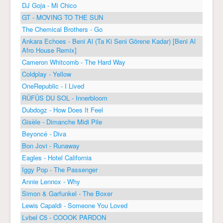
DJ Goja - Mi Chico
GT - MOVING TO THE SUN
The Chemical Brothers - Go
Ankara Echoes - Beni Al (Ta Ki Seni Görene Kadar) [Beni Al
Afro House Remix]
Cameron Whitcomb - The Hard Way
Coldplay - Yellow
OneRepublic - I Lived
RÜFÜS DU SOL - Innerbloom
Dubdogz - How Does It Feel
Gisèle - Dimanche Midi Pile
Beyoncé - Diva
Bon Jovi - Runaway
Eagles - Hotel California
Iggy Pop - The Passenger
Annie Lennox - Why
Simon & Garfunkel - The Boxer
Lewis Capaldi - Someone You Loved
Lvbel C5 - COOOK PARDON