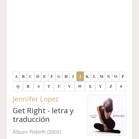
A
B
C
D
E
F
G
H
I
J
K
L
M
N
O
P
Q
R
S
T
U
V
W
X
Y
Z
#
Jennifer Lopez
Get Right - letra y
traducción
Álbum:
Rebirth
(2005)