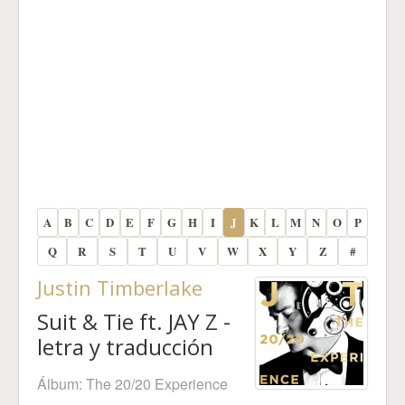
A
B
C
D
E
F
G
H
I
J
K
L
M
N
O
P
Q
R
S
T
U
V
W
X
Y
Z
#
Justin Timberlake
Suit & Tie ft. JAY Z -
letra y traducción
Álbum:
The 20/20 Experience