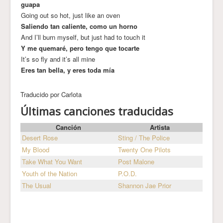
guapa
Going out so hot, just like an oven
Saliendo tan caliente, como un horno
And I’ll burn myself, but just had to touch it
Y me quemaré, pero tengo que tocarte
It’s so fly and it’s all mine
Eres tan bella, y eres toda mía
Traducido por Carlota
Últimas canciones traducidas
Canción
Artista
Desert Rose
Sting / The Police
My Blood
Twenty One Pilots
Take What You Want
Post Malone
Youth of the Nation
P.O.D.
The Usual
Shannon Jae Prior