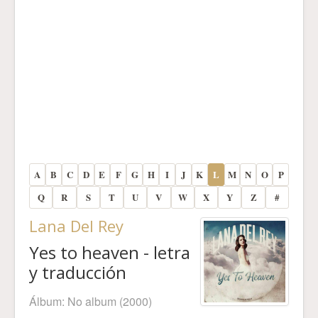
A
B
C
D
E
F
G
H
I
J
K
L
M
N
O
P
Q
R
S
T
U
V
W
X
Y
Z
#
Lana Del Rey
Yes to heaven - letra
y traducción
Álbum:
No album
(2000)