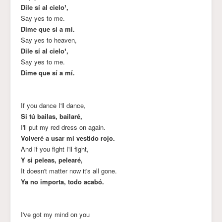
Dile sí al cielo¹,
Say yes to me.
Dime que sí a mí.
Say yes to heaven,
Dile sí al cielo¹,
Say yes to me.
Dime que sí a mí.
If you dance I'll dance,
Si tú bailas, bailaré,
I'll put my red dress on again.
Volveré a usar mi vestido rojo.
And if you fight I'll fight,
Y si peleas, pelearé,
It doesn't matter now it's all gone.
Ya no importa, todo acabó.
I've got my mind on you