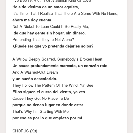
I’ve Been A Victim Of A Selfish Kind Of Love
He sido víctima de un amor egoísta,
It’s Time That I Realize That There Are Some With No Home,
ahora me doy cuenta
Not A Nickel To Loan Could It Be Really Me,
de que hay gente sin hogar, sin dinero.
Pretending That They’re Not Alone?
¿Puede ser que yo pretenda dejarles solos?
A Willow Deeply Scarred, Somebody’s Broken Heart
Un sauce profundamente marcado, un corazón roto
And A Washed-Out Dream
y un sueño descolorido.
They Follow The Pattern Of The Wind, Ya’ See
Ellos siguen el curso del viento, ya ves
Cause They Got No Place To Be
porque no tienen lugar en donde estar
That’s Why I’m Starting With Me
por eso es por lo que empiezo por mí.
CHORUS (X3)