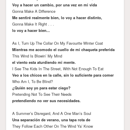
Voy a hacer un cambio, por una vez en mi vida
Gonna Make A Difference
Me sentiré realmente bien, lo voy a hacer distinto,
Gonna Make It Right . . .
lo voy a hacer bien...
As I, Turn Up The Collar On My Favourite Winter Coat
Mientras me acomodo el cuello de mi chaqueta preferida
This Wind Is Blowin’ My Mind
el viento esta aturdiendo mi mente.
I See The Kids In The Street, With Not Enough To Eat
Veo a los chicos en la calle, sin lo suficiente para comer
Who Am I, To Be Blind?
¿Quién soy yo para estar ciego?
Pretending Not To See Their Needs
pretendiendo no ver sus necesidades.
A Summer’s Disregard, And A One Man’s Soul
Una separación de verano, una tapa rota de
They Follow Each Other On The Wind Ya’ Know