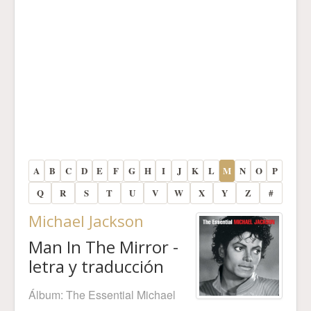
A
B
C
D
E
F
G
H
I
J
K
L
M
N
O
P
Q
R
S
T
U
V
W
X
Y
Z
#
Michael Jackson
Man In The Mirror -
letra y traducción
Álbum:
The Essential Michael