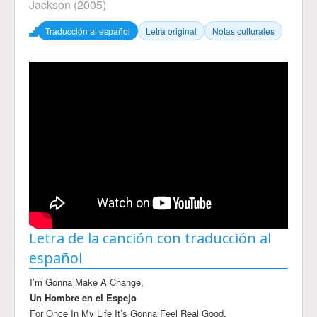
Jackson
(2005)
Traducción al español
Letra original
Notas culturales
Letra de la canción con traducción al
español
I’m Gonna Make A Change,
Un Hombre en el Espejo
For Once In My Life It’s Gonna Feel Real Good,