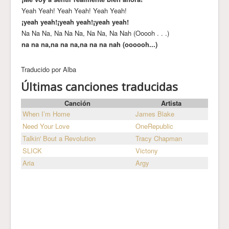
Yeah Yeah! Yeah Yeah! Yeah Yeah!
¡yeah yeah!¡yeah yeah!¡yeah yeah!
Na Na Na, Na Na Na, Na Na, Na Nah (Ooooh . . .)
na na na,na na na,na na na nah (oooooh...)
Traducido por Alba
Últimas canciones traducidas
Canción
Artista
When I’m Home
James Blake
Need Your Love
OneRepublic
Talkin' Bout a Revolution
Tracy Chapman
SLICK
Victony
Aria
Argy