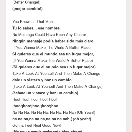
(Better Change!)
(¡mejor cambio!)
You Know . . .That Man
Tú lo sabes... ese hombre.
No Message Could Have Been Any Clearer
Ningún mensaje podía haber sido más claro
If You Wanna Make The World A Better Place
Si quieres que el mundo sea un lugar mejor,
(If You Wanna Make The World A Better Place)
(Si quieres que el mundo sea un lugar mejor)
Take A Look At Yourself And Then Make A Change
dale un vistazo y haz un cambio
(Take A Look At Yourself And Then Make A Change)
(échate un vistazo y haz un cambio)
Hoo! Hoo! Hoo! Hoo! Hoo!
¡hoo!¡hoo!¡hoo!¡hoo!¡hoo!
Na Na Na, Na Na Na, Na Na, Na Nah (Oh Yeah!)
na na na,na na na,na na na nah ( ¡oh yeah!)
Gonna Feel Real Good Now!
¡Me voy a sentir realmente bien ahora!