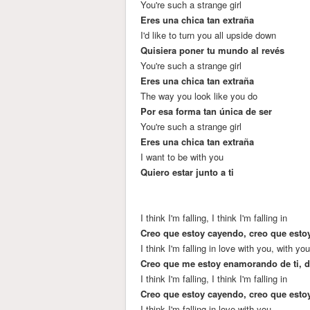
You're such a strange girl
Eres una chica tan extraña
I'd like to turn you all upside down
Quisiera poner tu mundo al revés
You're such a strange girl
Eres una chica tan extraña
The way you look like you do
Por esa forma tan única de ser
You're such a strange girl
Eres una chica tan extraña
I want to be with you
Quiero estar junto a ti
I think I'm falling, I think I'm falling in
Creo que estoy cayendo, creo que esto
I think I'm falling in love with you, with yo
Creo que me estoy enamorando de ti, d
I think I'm falling, I think I'm falling in
Creo que estoy cayendo, creo que esto
I think I'm falling in love with you