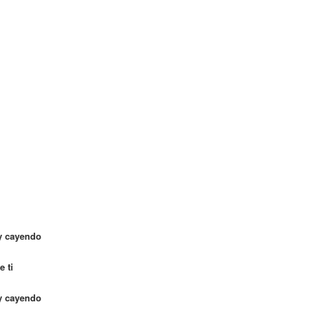
y cayendo
u
e ti
y cayendo