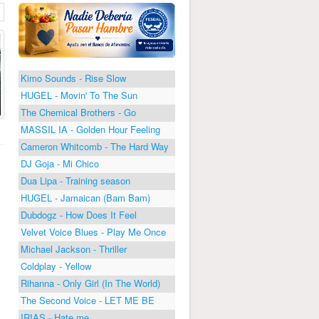
Kimo Sounds - Rise Slow
HUGEL - Movin' To The Sun
The Chemical Brothers - Go
MASSIL IA - Golden Hour Feeling
Cameron Whitcomb - The Hard Way
DJ Goja - Mi Chico
Dua Lipa - Training season
HUGEL - Jamaican (Bam Bam)
Dubdogz - How Does It Feel
Velvet Voice Blues - Play Me Once
Michael Jackson - Thriller
Coldplay - Yellow
Rihanna - Only Girl (In The World)
The Second Voice - LET ME BE
IRIAS - Hate me