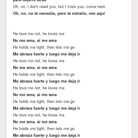
Oh, no, I don't need you, but I miss you, come here
Oh, no, no te necesito, pero te extraño, ven aquí
He love me not, he loves me
No me ama, sí me ama
He holds me tight, then lets me go
Me abraza fuerte y luego me deja ir
He love me not, he loves me
No me ama, sí me ama
He holds me tight, then lets me go
Me abraza fuerte y luego me deja ir
He love me not, he loves me
No me ama, sí me ama
He holds me tight, then lets me go
Me abraza fuerte y luego me deja ir
He love me not, he loves me
No me ama, sí me ama
He holds me tight, then lets me go
Me abraza fuerte y luego me deja ir