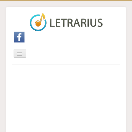
Cambiar
navegación
Inicio
Enviar traducción