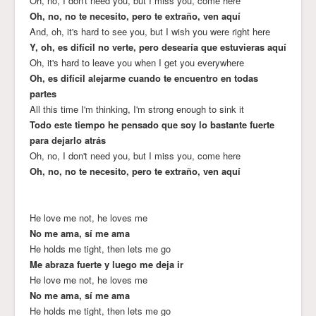
Oh, no, I don't need you, but I miss you, come here
Oh, no, no te necesito, pero te extraño, ven aquí
And, oh, it's hard to see you, but I wish you were right here
Y, oh, es difícil no verte, pero desearía que estuvieras aquí
Oh, it's hard to leave you when I get you everywhere
Oh, es difícil alejarme cuando te encuentro en todas
partes
All this time I'm thinking, I'm strong enough to sink it
Todo este tiempo he pensado que soy lo bastante fuerte
para dejarlo atrás
Oh, no, I don't need you, but I miss you, come here
Oh, no, no te necesito, pero te extraño, ven aquí
He love me not, he loves me
No me ama, sí me ama
He holds me tight, then lets me go
Me abraza fuerte y luego me deja ir
He love me not, he loves me
No me ama, sí me ama
He holds me tight, then lets me go