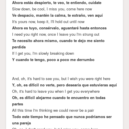
Ahora estás despierto, te veo, te entiendo, cuídate
Slow down, be cool, I miss you, come here now
Ve despacio, mantén la calma, te extraño, ven aquí
It's yours now, keep it, I'll hold out until now
Ahora es tuyo, consérvalo, aguantaré hasta entonces
I need you right now, once I leave you I'm strung out
Te necesito ahora mismo, cuando te dejo me siento
perdida
If I get you, I'm slowly breaking down
Y cuando te tengo, poco a poco me derrumbo
And, oh, it's hard to see you, but I wish you were right here
Y, oh, es difícil no verte, pero desearía que estuvieras aquí
Oh, it's hard to leave you when I get you everywhere
Oh, es difícil alejarme cuando te encuentro en todas
partes
All this time I'm thinking we could never be a pair
Todo este tiempo he pensado que nunca podríamos ser
una pareja