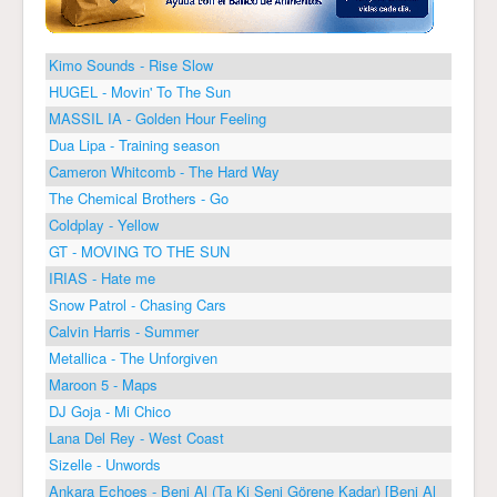
Kimo Sounds - Rise Slow
HUGEL - Movin' To The Sun
MASSIL IA - Golden Hour Feeling
Dua Lipa - Training season
Cameron Whitcomb - The Hard Way
The Chemical Brothers - Go
Coldplay - Yellow
GT - MOVING TO THE SUN
IRIAS - Hate me
Snow Patrol - Chasing Cars
Calvin Harris - Summer
Metallica - The Unforgiven
Maroon 5 - Maps
DJ Goja - Mi Chico
Lana Del Rey - West Coast
Sizelle - Unwords
Ankara Echoes - Beni Al (Ta Ki Seni Görene Kadar) [Beni Al