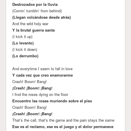
Destrozados por la lluvia
(Comin’ tumblin’ from behind)
(Llegan volcándose desde atrás)
And the wild holy war
Y la brutal guerra santa
(I kick it up)
(Lo levanto)
(I kick it down)
(Lo derrumbo)
And everytime I seem to fall in love
Y cada vez que creo enamorarme
Crash! Boom! Bang!
¡Crash! ¡Boom! ¡Bang!
I find the roses dying on the floor
Encuentro las rosas muriendo sobre el piso
Crash! Boom! Bang!
¡Crash! ¡Boom! ¡Bang!
That’s the call, that’s the game and the pain stays the same
Ese es el reclamo, ese es el juego y el dolor permanece