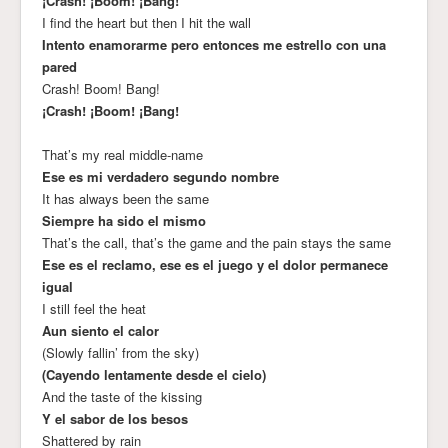
¡Crash! ¡Boom! ¡Bang!
I find the heart but then I hit the wall
Intento enamorarme pero entonces me estrello con una
pared
Crash! Boom! Bang!
¡Crash! ¡Boom! ¡Bang!
That’s my real middle-name
Ese es mi verdadero segundo nombre
It has always been the same
Siempre ha sido el mismo
That’s the call, that’s the game and the pain stays the same
Ese es el reclamo, ese es el juego y el dolor permanece
igual
I still feel the heat
Aun siento el calor
(Slowly fallin’ from the sky)
(Cayendo lentamente desde el cielo)
And the taste of the kissing
Y el sabor de los besos
Shattered by rain