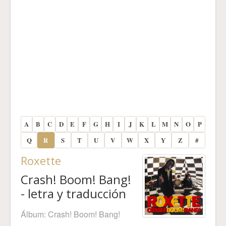
A
B
C
D
E
F
G
H
I
J
K
L
M
N
O
P
Q
R
S
T
U
V
W
X
Y
Z
#
Roxette
Crash! Boom! Bang!
- letra y traducción
Álbum:
Crash! Boom! Bang!