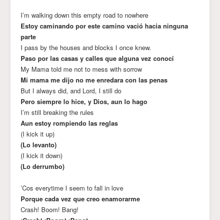
I’m walking down this empty road to nowhere
Estoy caminando por este camino vació hacia ninguna
parte
I pass by the houses and blocks I once knew.
Paso por las casas y calles que alguna vez conocí
My Mama told me not to mess with sorrow
Mi mama me dijo no me enredara con las penas
But I always did, and Lord, I still do
Pero siempre lo hice, y Dios, aun lo hago
I’m still breaking the rules
Aun estoy rompiendo las reglas
(I kick it up)
(Lo levanto)
(I kick it down)
(Lo derrumbo)
’Cos everytime I seem to fall in love
Porque cada vez que creo enamorarme
Crash! Boom! Bang!