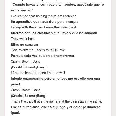
“Cuando hayas encontrado a tu hombre, asegúrate que lo
es de verdad”
I’ve learned that nothing really lasts forever
He aprendido que nada dura para siempre
I sleep with the scars I wear that won’t heal
Duermo con las cicatrices que llevo y que no sanaran
They won’t heal
Ellas no sanaran
’Cos everytime I seem to fall in love
Porque cada vez que creo enamorarme
Crash! Boom! Bang!
¡Crash! ¡Boom! ¡Bang!
I find the heart but then I hit the wall
Intento enamorarme pero entonces me estrello con una
pared
Crash! Boom! Bang!
¡Crash! ¡Boom! ¡Bang!
That’s the call, that’s the game and the pain stays the same.
Ese es el reclamo, ese es el juego y el dolor permanece
igual.