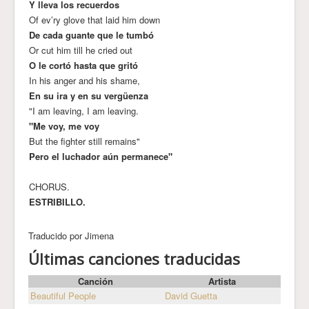
Y lleva los recuerdos
Of ev’ry glove that laid him down
De cada guante que le tumbó
Or cut him till he cried out
O le cortó hasta que gritó
In his anger and his shame,
En su ira y en su vergüenza
"I am leaving, I am leaving.
"Me voy, me voy
But the fighter still remains"
Pero el luchador aún permanece"
CHORUS.
ESTRIBILLO.
Traducido por Jimena
Últimas canciones traducidas
Canción
Artista
Beautiful People
David Guetta