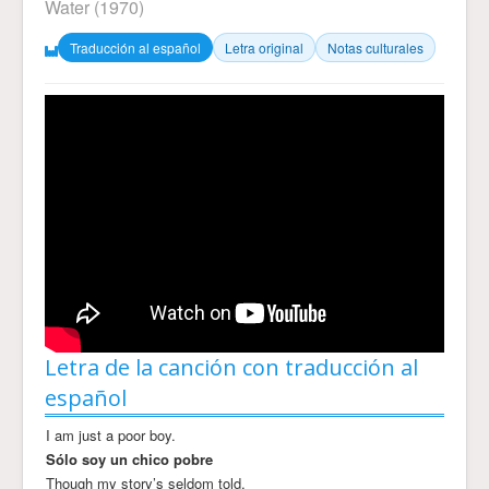
Water
(1970)
Traducción al español
Letra original
Notas culturales
Letra de la canción con traducción al
español
I am just a poor boy.
Sólo soy un chico pobre
Though my story’s seldom told,