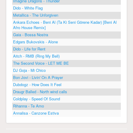
Imagine Dragons - Thunder
Dido - White Flag
Metallica - The Unforgiven
Ankara Echoes - Beni Al (Ta Ki Seni Görene Kadar) [Beni Al
Afro House Remix]
Gaia - Bossa Nostra
Edgars Bukovskis - Alone
Dido - Life for Rent
Aitch - RMB (Ring My Bell)
The Second Voice - LET ME BE
DJ Goja - Mi Chico
Bon Jovi - Livin' On A Prayer
Dubdogz - How Does It Feel
Draugr Balled - North wind calls
Coldplay - Speed Of Sound
Rihanna - Te Amo
Annalisa - Canzone Estiva