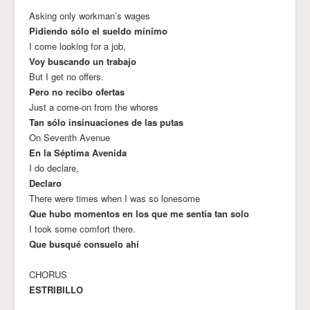
Asking only workman’s wages
Pidiendo sólo el sueldo mínimo
I come looking for a job,
Voy buscando un trabajo
But I get no offers.
Pero no recibo ofertas
Just a come-on from the whores
Tan sólo insinuaciones de las putas
On Seventh Avenue
En la Séptima Avenida
I do declare,
Declaro
There were times when I was so lonesome
Que hubo momentos en los que me sentía tan solo
I took some comfort there.
Que busqué consuelo ahí
CHORUS
ESTRIBILLO