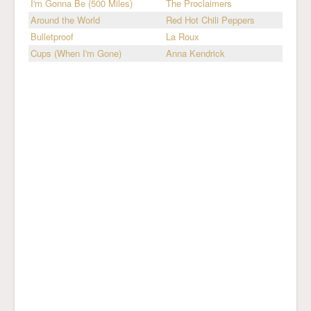
I'm Gonna Be (500 Miles)
The Proclaimers
Around the World
Red Hot Chili Peppers
Bulletproof
La Roux
Cups (When I'm Gone)
Anna Kendrick