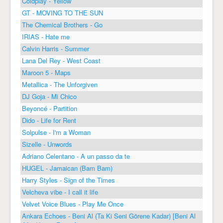
Coldplay - Yellow
GT - MOVING TO THE SUN
The Chemical Brothers - Go
IRIAS - Hate me
Calvin Harris - Summer
Lana Del Rey - West Coast
Maroon 5 - Maps
Metallica - The Unforgiven
DJ Goja - Mi Chico
Beyoncé - Partition
Dido - Life for Rent
Solpulse - I'm a Woman
Sizelle - Unwords
Adriano Celentano - A un passo da te
HUGEL - Jamaican (Bam Bam)
Harry Styles - Sign of the Times
Velcheva vibe - I call it life
Velvet Voice Blues - Play Me Once
Ankara Echoes - Beni Al (Ta Ki Seni Görene Kadar) [Beni Al