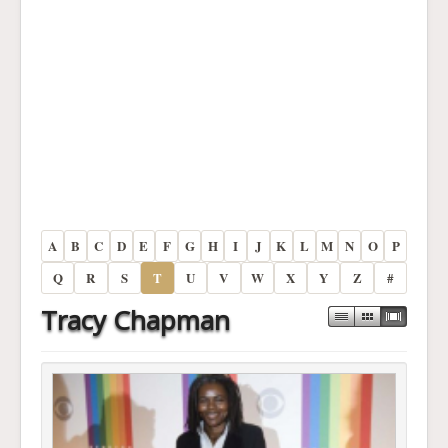
A
B
C
D
E
F
G
H
I
J
K
L
M
N
O
P
Q
R
S
T
U
V
W
X
Y
Z
#
Tracy Chapman