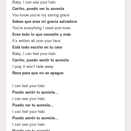
Baby, I can see your halo
Cariño, puedo ver tu aureola
You know you’re my saving grace
Sabes que eres mi gracia salvadora
You’re everything I need and more
Eres todo lo que necesito y más
It’s written all over your face
Está todo escrito en tu cara
Baby, I can feel your halo
Cariño, puedo sentir tu aureola
I pray it won’t fade away
Reza para que no se apague
I can feel your halo
Puedo sentir tu aureola…
I can see your halo
Puedo ver tu aureola…
I can feel your halo
Puedo sentir tu aureola…
I can see your halo
Puedo ver tu aureola…