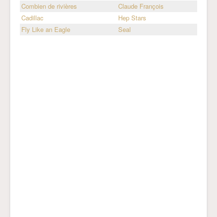
Combien de rivières
Claude François
Cadillac
Hep Stars
Fly Like an Eagle
Seal