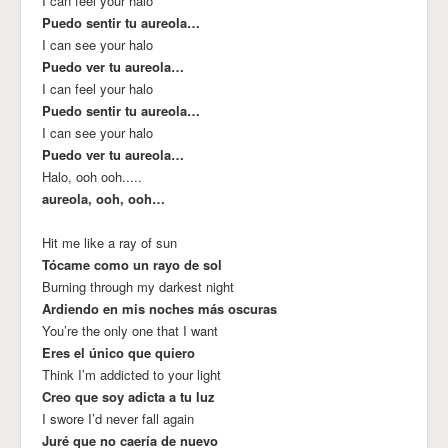
I can feel your halo
Puedo sentir tu aureola…
I can see your halo
Puedo ver tu aureola…
I can feel your halo
Puedo sentir tu aureola…
I can see your halo
Puedo ver tu aureola…
Halo, ooh ooh.....
aureola, ooh, ooh…
Hit me like a ray of sun
Tócame como un rayo de sol
Burning through my darkest night
Ardiendo en mis noches más oscuras
You’re the only one that I want
Eres el único que quiero
Think I’m addicted to your light
Creo que soy adicta a tu luz
I swore I’d never fall again
Juré que no caería de nuevo