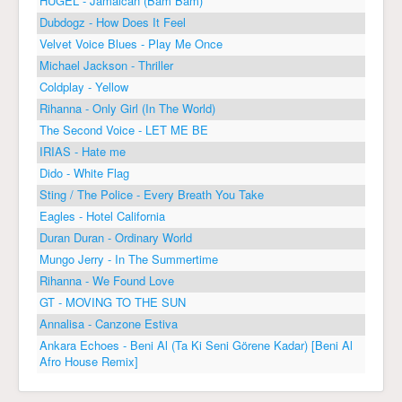
HUGEL - Jamaican (Bam Bam)
Dubdogz - How Does It Feel
Velvet Voice Blues - Play Me Once
Michael Jackson - Thriller
Coldplay - Yellow
Rihanna - Only Girl (In The World)
The Second Voice - LET ME BE
IRIAS - Hate me
Dido - White Flag
Sting / The Police - Every Breath You Take
Eagles - Hotel California
Duran Duran - Ordinary World
Mungo Jerry - In The Summertime
Rihanna - We Found Love
GT - MOVING TO THE SUN
Annalisa - Canzone Estiva
Ankara Echoes - Beni Al (Ta Ki Seni Görene Kadar) [Beni Al
Afro House Remix]