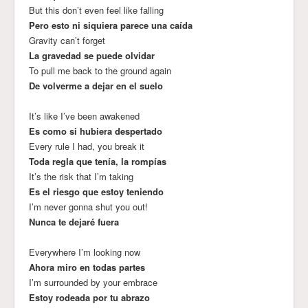
But this don’t even feel like falling
Pero esto ni siquiera parece una caída
Gravity can’t forget
La gravedad se puede olvidar
To pull me back to the ground again
De volverme a dejar en el suelo
It’s like I’ve been awakened
Es como si hubiera despertado
Every rule I had, you break it
Toda regla que tenía, la rompías
It’s the risk that I’m taking
Es el riesgo que estoy teniendo
I’m never gonna shut you out!
Nunca te dejaré fuera
Everywhere I’m looking now
Ahora miro en todas partes
I’m surrounded by your embrace
Estoy rodeada por tu abrazo