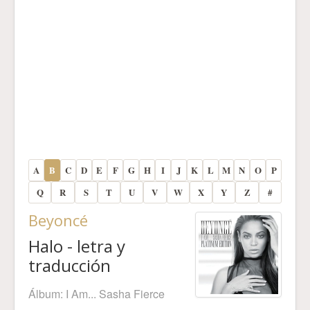
A
B
C
D
E
F
G
H
I
J
K
L
M
N
O
P
Q
R
S
T
U
V
W
X
Y
Z
#
Beyoncé
Halo - letra y
traducción
Álbum:
I Am... Sasha Fierce