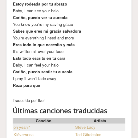
Estoy rodeada por tu abrazo
Baby, I can see your halo
Cariño, puedo ver tu aureola
You know you’re my saving grace
Sabes que eres mi gracia salvadora
You’re everything I need and more
Eres todo lo que necesito y más
It’s written all over your face
Está todo escrito en tu cara
Baby, I can feel your halo
Cariño, puedo sentir tu aureola
I pray it won’t fade away
Reza para que
Traducido por Iker
Últimas canciones traducidas
Canción
Artista
oh yeah?
Steve Lacy
Klöversnoa
Ted Gärdestad