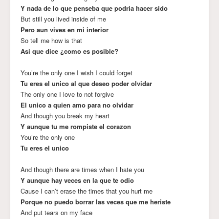
Y nada de lo que penseba que podria hacer sido
But still you lived inside of me
Pero aun vives en mi interior
So tell me how is that
Asi que dice ¿como es posible?
You’re the only one I wish I could forget
Tu eres el unico al que deseo poder olvidar
The only one I love to not forgive
El unico a quien amo para no olvidar
And though you break my heart
Y aunque tu me rompiste el corazon
You’re the only one
Tu eres el unico
And though there are times when I hate you
Y aunque hay veces en la que te odio
Cause I can’t erase the times that you hurt me
Porque no puedo borrar las veces que me heriste
And put tears on my face