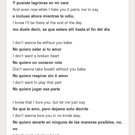
Y pusiste lagrimas en mi cara
And even now while I hate you it pains me to say
e incluso ahora mientras te odio,
I know I’ll be there at the end of the day
me duele decir, se que estare alli hasta el fin del dia
I don’t wanna be without you babe
No quiero estar si tu amor
I don’t want a broken heart
No quiero un corazon roto
Don’t wanna take breath without you babe
No quiero respirar sin ti amor
I don’t want to play that part
No quiero jugar esa parte
I know that I love you, but let me just say
Se que te amo, pero dejame solo decirte
I don’t wanna love you in no kinda way,
No quiero amarte en ninguna de las maneras posibles, no,
no