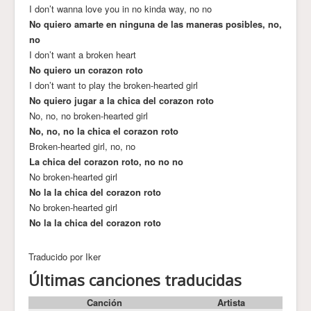
I don’t wanna love you in no kinda way, no no
No quiero amarte en ninguna de las maneras posibles, no,
no
I don’t want a broken heart
No quiero un corazon roto
I don’t want to play the broken-hearted girl
No quiero jugar a la chica del corazon roto
No, no, no broken-hearted girl
No, no, no la chica el corazon roto
Broken-hearted girl, no, no
La chica del corazon roto, no no no
No broken-hearted girl
No la la chica del corazon roto
No broken-hearted girl
No la la chica del corazon roto
Traducido por Iker
Últimas canciones traducidas
Canción
Artista