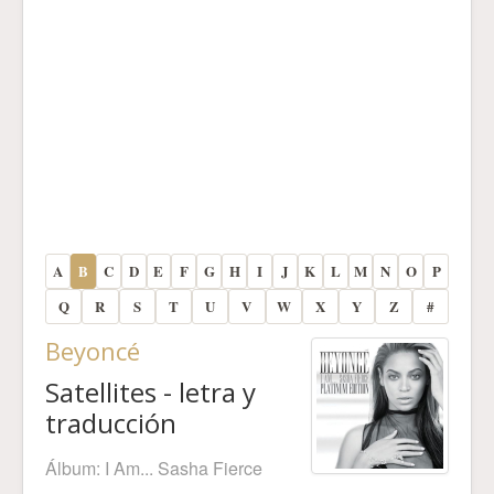
A
B
C
D
E
F
G
H
I
J
K
L
M
N
O
P
Q
R
S
T
U
V
W
X
Y
Z
#
Beyoncé
Satellites - letra y
traducción
Álbum:
I Am... Sasha Fierce