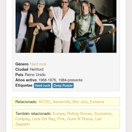
Género
Hard rock
Ciudad
Hertford
País
Reino Unido
Años activo
1968-1976, 1984-presente
Etiquetas
Hard rock
Deep Purple
Relacionado:
AC/DC
,
Aerosmith
,
Bon Jovi
,
Extreme
También relacionado:
Europe
,
Rolling Stones
,
Scorpions
,
Coldplay
,
Lana Del Rey
,
Pink
,
Guns N' Roses
,
Led
Zeppelin