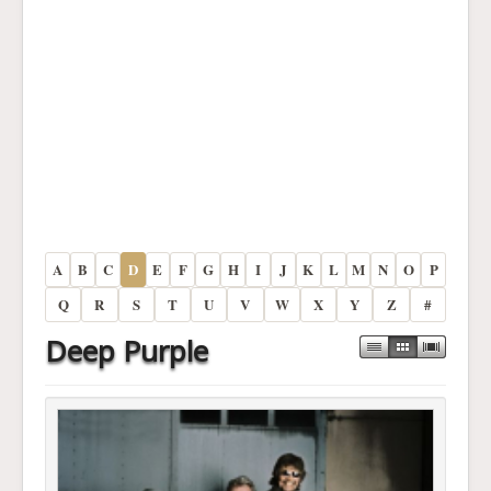
A
B
C
D
E
F
G
H
I
J
K
L
M
N
O
P
Q
R
S
T
U
V
W
X
Y
Z
#
Deep Purple