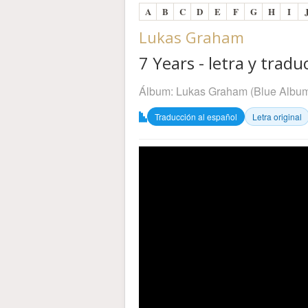
A
B
C
D
E
F
G
H
I
Lukas Graham
7 Years - letra y tradu
Álbum:
Lukas Graham (Blue Albu
Traducción al español
Letra original