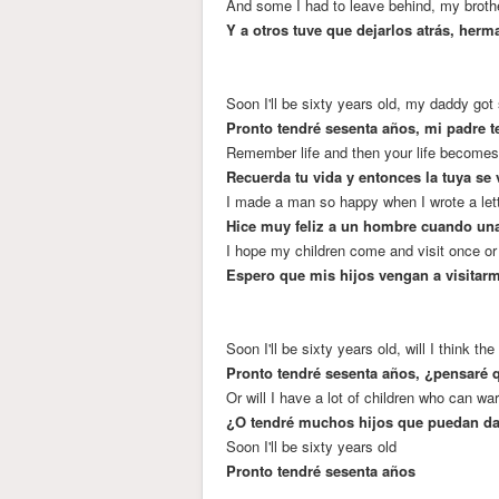
And some I had to leave behind, my brother
Y a otros tuve que dejarlos atrás, herm
Soon I'll be sixty years old, my daddy got
Pronto tendré sesenta años, mi padre t
Remember life and then your life becomes
Recuerda tu vida y entonces la tuya se
I made a man so happy when I wrote a let
Hice muy feliz a un hombre cuando una 
I hope my children come and visit once or
Espero que mis hijos vengan a visitar
Soon I'll be sixty years old, will I think the
Pronto tendré sesenta años, ¿pensaré 
Or will I have a lot of children who can w
¿O tendré muchos hijos que puedan d
Soon I'll be sixty years old
Pronto tendré sesenta años