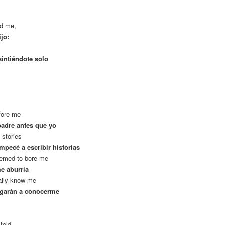
ld me,
jo:
intiéndote solo
fore me
padre antes que yo
 stories
mpecé a escribir historias
eemed to bore me
e aburría
eally know me
egarán a conocerme
told