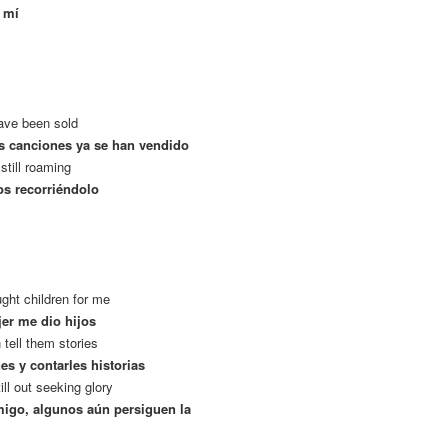
a mí
have been sold
as canciones ya se han vendido
still roaming
s recorriéndolo
ught children for me
er me dio hijos
tell them stories
es y contarles historias
ll out seeking glory
igo, algunos aún persiguen la