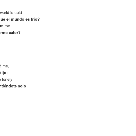
 world is cold
que el mundo es frío?
arm me
arme calor?
d me,
ijo:
e lonely
ntiéndote solo