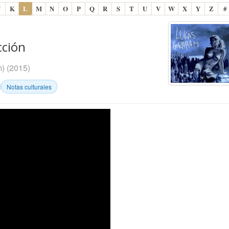
J
K
L
M
N
O
P
Q
R
S
T
U
V
W
X
Y
Z
#
cción
m)
(2015)
Notas culturales