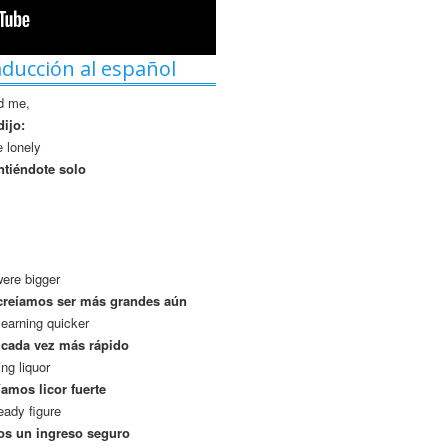
aducción al español
d me,
ijo:
e lonely
ntiéndote solo
were bigger
creíamos ser más grandes aún
learning quicker
 cada vez más rápido
ng liquor
amos licor fuerte
eady figure
os un ingreso seguro