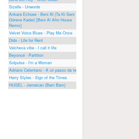
Sizelle - Unwords
Ankara Echoes - Beni Al (Ta Ki Seni
Görene Kadar) [Beni Al Afro House
Remix]
Velvet Voice Blues - Play Me Once
Dido - Life for Rent
Velcheva vibe - I call it life
Beyoncé - Partition
Solpulse - I'm a Woman
Adriano Celentano - A un passo da te
Harry Styles - Sign of the Times
HUGEL - Jamaican (Bam Bam)