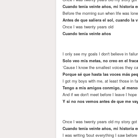
Cuando tenía veinte años, mi historia 
Before the morning sun when life was lone
Antes de que saliera el sol, cuando la vi
Once I was twenty years old
Cuando tenía veinte años
I only see my goals I don't believe in failu
Solo veo mis metas, no creo en el frac
‘Cause I know the smallest voices they c
Porque sé que hasta las voces más pe
I got my boys with me, at least those in f
Tengo a mis amigos conmigo, al menos
And if we don't meet before I leave I hope I
Y si no nos vemos antes de que me vay
Once I was twenty years old my story got 
Cuando tenía veinte años, mi historia 
I was writing 'bout everything I saw befor