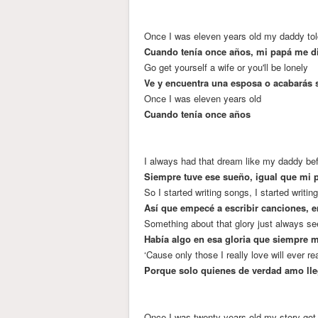
Once I was eleven years old my daddy to
Cuando tenía once años, mi papá me di
Go get yourself a wife or you'll be lonely
Ve y encuentra una esposa o acabarás s
Once I was eleven years old
Cuando tenía once años
I always had that dream like my daddy be
Siempre tuve ese sueño, igual que mi 
So I started writing songs, I started writing
Así que empecé a escribir canciones, e
Something about that glory just always s
Había algo en esa gloria que siempre m
‘Cause only those I really love will ever r
Porque solo quienes de verdad amo ll
Once I was twenty years old my story got 