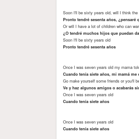
Soon I'll be sixty years old, will I think the
Pronto tendré sesenta años, ¿pensaré 
Or will I have a lot of children who can w
¿O tendré muchos hijos que puedan d
Soon I'll be sixty years old
Pronto tendré sesenta años
Once I was seven years old my mama tol
Cuando tenía siete años, mi mamá me d
Go make yourself some friends or you'll b
Ve y haz algunos amigos o acabarás si
Once I was seven years old
Cuando tenía siete años
Once I was seven years old
Cuando tenía siete años