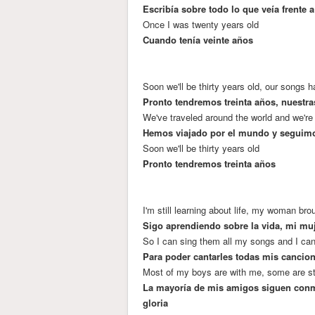
Escribía sobre todo lo que veía frente 
Once I was twenty years old
Cuando tenía veinte años
Soon we'll be thirty years old, our songs 
Pronto tendremos treinta años, nuestr
We've traveled around the world and we're 
Hemos viajado por el mundo y seguimo
Soon we'll be thirty years old
Pronto tendremos treinta años
I'm still learning about life, my woman bro
Sigo aprendiendo sobre la vida, mi muj
So I can sing them all my songs and I can 
Para poder cantarles todas mis cancion
Most of my boys are with me, some are sti
La mayoría de mis amigos siguen conm
gloria