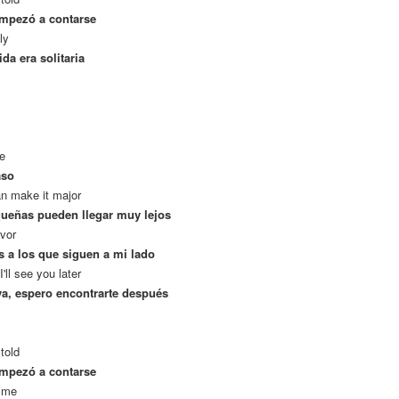
empezó a contarse
ly
da era solitaria
re
aso
an make it major
queñas pueden llegar muy lejos
avor
 a los que siguen a mi lado
'll see you later
a, espero encontrarte después
told
empezó a contarse
e me