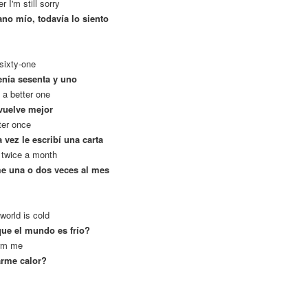
 I'm still sorry
ano mío, todavía lo siento
 sixty-one
enía sesenta y uno
 a better one
 vuelve mejor
ter once
vez le escribí una carta
 twice a month
me una o dos veces al mes
 world is cold
que el mundo es frío?
arm me
arme calor?