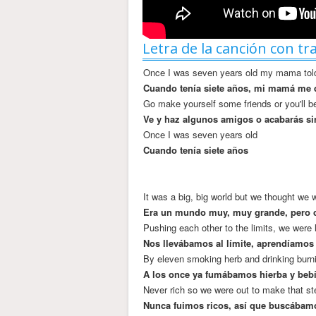
Letra de la canción con tr
Once I was seven years old my mama tol
Cuando tenía siete años, mi mamá me d
Go make yourself some friends or you'll b
Ve y haz algunos amigos o acabarás si
Once I was seven years old
Cuando tenía siete años
It was a big, big world but we thought we 
Era un mundo muy, muy grande, pero 
Pushing each other to the limits, we were 
Nos llevábamos al límite, aprendíamos
By eleven smoking herb and drinking burni
A los once ya fumábamos hierba y bebí
Never rich so we were out to make that st
Nunca fuimos ricos, así que buscábam