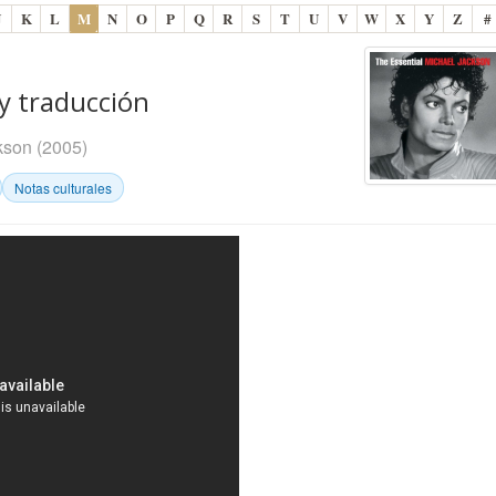
J
K
L
M
N
O
P
Q
R
S
T
U
V
W
X
Y
Z
#
y traducción
kson
(2005)
Notas culturales