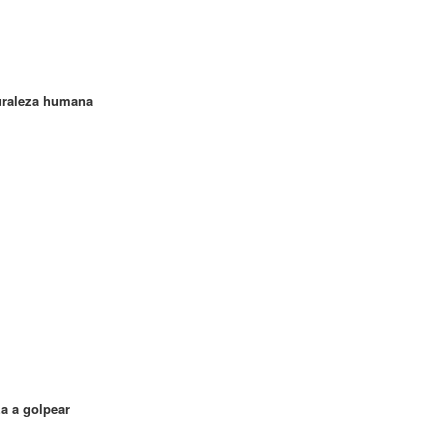
turaleza humana
a a golpear