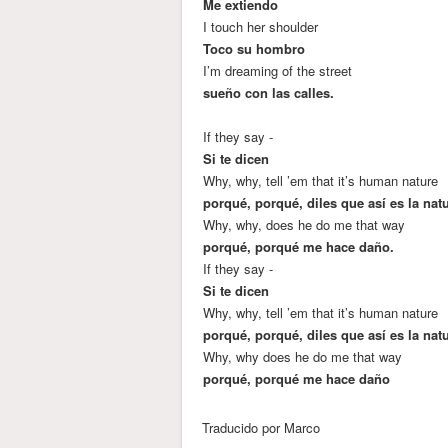
Me extiendo
I touch her shoulder
Toco su hombro
I’m dreaming of the street
sueño con las calles.
If they say -
Si te dicen
Why, why, tell ’em that it’s human nature
porqué, porqué, diles que así es la na
Why, why, does he do me that way
porqué, porqué me hace daño.
If they say -
Si te dicen
Why, why, tell ’em that it’s human nature
porqué, porqué, diles que así es la na
Why, why does he do me that way
porqué, porqué me hace daño
Traducido por Marco