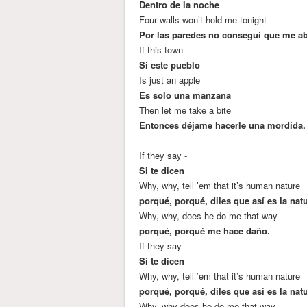
Dentro de la noche
Four walls won’t hold me tonight
Por las paredes no conseguí que me a
If this town
Sí este pueblo
Is just an apple
Es solo una manzana
Then let me take a bite
Entonces déjame hacerle una mordida.
If they say -
Si te dicen
Why, why, tell ’em that it’s human nature
porqué, porqué, diles que así es la na
Why, why, does he do me that way
porqué, porqué me hace daño.
If they say -
Si te dicen
Why, why, tell ’em that it’s human nature
porqué, porqué, diles que así es la na
Why, why does he do me that way