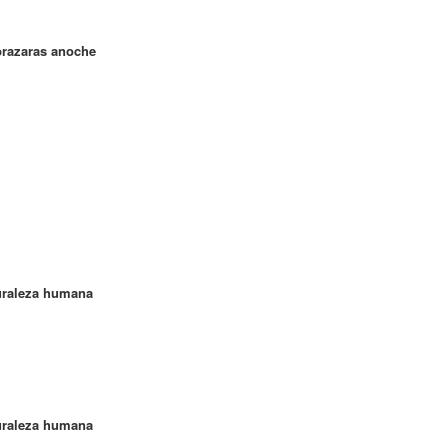
brazaras anoche
turaleza humana
turaleza humana