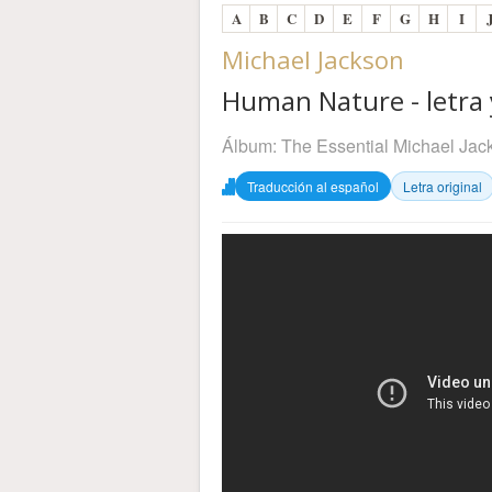
A
B
C
D
E
F
G
H
I
Michael Jackson
Human Nature - letra 
Álbum:
The Essential Michael Jac
Traducción al español
Letra original