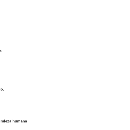
s
do.
turaleza humana