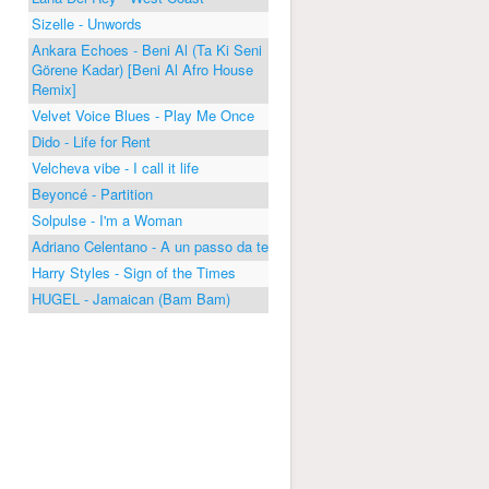
Sizelle - Unwords
Ankara Echoes - Beni Al (Ta Ki Seni
Görene Kadar) [Beni Al Afro House
Remix]
Velvet Voice Blues - Play Me Once
Dido - Life for Rent
Velcheva vibe - I call it life
Beyoncé - Partition
Solpulse - I'm a Woman
Adriano Celentano - A un passo da te
Harry Styles - Sign of the Times
HUGEL - Jamaican (Bam Bam)