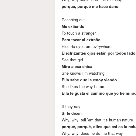
porqué, porqué me hace daño.
Reaching out
Me extiendo
To touch a stranger
Para tocar al extraño
Electric eyes are ev’rywhere
Electrizantes ojos están por todos lado
See that girl
Miro a esa chica
She knows I’m watching
Ella sabe que la estoy viendo
She likes the way I stare
Ella le gusta el camino que yo he mira
If they say -
Si te dicen
Why, why, tell ’em that it’s human nature
porqué, porqué, diles que así es la na
Why, why, does he do me that way