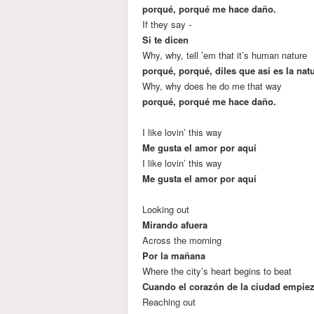
porqué, porqué me hace daño.
If they say -
Si te dicen
Why, why, tell ’em that it’s human nature
porqué, porqué, diles que así es la na
Why, why does he do me that way
porqué, porqué me hace daño.
I like lovin’ this way
Me gusta el amor por aquí
I like lovin’ this way
Me gusta el amor por aquí
Looking out
Mirando afuera
Across the morning
Por la mañana
Where the city’s heart begins to beat
Cuando el corazón de la ciudad empiez
Reaching out