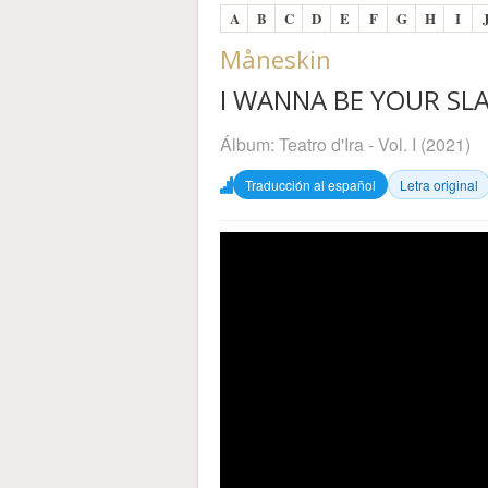
A
B
C
D
E
F
G
H
I
Måneskin
I WANNA BE YOUR SLAVE
Álbum:
Teatro d'Ira - Vol. I
(2021)
Traducción al español
Letra original