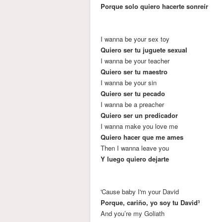
Porque solo quiero hacerte sonreír
I wanna be your sеx toy
Quiero ser tu juguete sexual
I wanna be your teacher
Quiero ser tu maestro
I wanna be your sin
Quiero ser tu pecado
I wanna be a preacher
Quiero ser un predicador
I wanna make you love me
Quiero hacer que me ames
Then I wanna leave you
Y luego quiero dejarte
'Cause baby I'm your David
Porque, cariño, yo soy tu David³
And you’re my Goliath