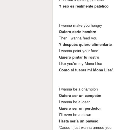
Y eso es realmente patético
I wanna make you hungry
Quiero darte hambre
Then I wanna feed you
Y después quiero alimentarte
I wanna paint your face
Quiero pintar tu rostro
Like you’re my Mona Lisa
Como si fueras mi Mona Lisa²
I wanna be a champion
Quiero ser un campeón
I wanna be a loser
Quiero ser un perdedor
I’ll even bе a clown
Hasta sería un payaso
'Cause I just wanna amuse you