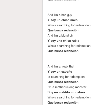
And I'm a bad guy
Y soy un chico malo
Who’s searching for redemption
Que busca redención
And I'm a blond girl
Y soy una chica rubia
Who’s searching for redemption
Que busca redención
And I'm a freak that
Y soy un extraño
Is searching for redemption
Que busca redención
I'm a motherfucking monster
Soy un maldito monstruo
Who’s searching for redemption
Que busca redención