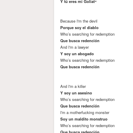
Y tú eres mi Goliat⁴
Because I'm the devil
Porque soy el diablo
Who’s searching for redemption
Que busca redención
And I'm a lawyer
Y soy un abogado
Who’s searching for redemption
Que busca redención
And I'm a killer
Y soy un asesino
Who’s searching for redemption
Que busca redención
I'm a motherfucking monster
Soy un maldito monstruo
Who’s searching for redemption
Que busca redención