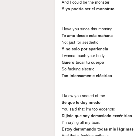
And I could be the monster
Y yo podría ser el monstruo
I love you since this morning
Te amo desde esta mañana
Not just for aesthetic
Y no solo por apariencia
I wanna touch your body
Quiero tocar tu cuerpo
So fucking electric
Tan intensamente eléctrico
I know you scared of me
Sé que te doy miedo
You said that I'm too eccentric
Dijiste que soy demasiado excéntrico
I'm crying all my tears
Estoy derramando todas mis lágrimas
And that’s fucking pathetic