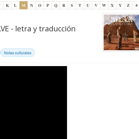
J
K
L
M
N
O
P
Q
R
S
T
U
V
W
X
Y
Z
#
 - letra y traducción
Notas culturales