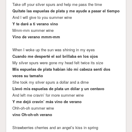
Take off your silver spurs and help me pass the time
Quítate las espuelas de plata y me ayude a pasar el tiempo
And I will give to you summer wine
Y te daré a ti verano vino
Mmm-mm summer wine
Vino de verano mmm-mm
When I woke up the sun was shining in my eyes
Cuando me desperté el sol brillaba en los ojos
My silver spurs were gone my head felt twice its size
Mis espuelas de plata habían ido mi cabeza sentí dos
veces su tamaño
She took my silver spurs a dollar and a dime
Llevó mis espuelas de plata un dólar y un centavo
And left me cravin’ for more summer wine
Y me dejó cravin’ más vino de verano
Ohh-oh-oh summer wine
vino Oh-oh-oh verano
Strawberries cherries and an angel’s kiss in spring