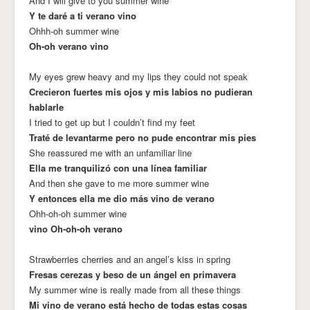
And I will give to you summer wine
Y te daré a ti verano vino
Ohhh-oh summer wine
Oh-oh verano vino
My eyes grew heavy and my lips they could not speak
Crecieron fuertes mis ojos y mis labios no pudieran
hablarle
I tried to get up but I couldn’t find my feet
Traté de levantarme pero no pude encontrar mis pies
She reassured me with an unfamiliar line
Ella me tranquilizó con una línea familiar
And then she gave to me more summer wine
Y entonces ella me dio más vino de verano
Ohh-oh-oh summer wine
vino Oh-oh-oh verano
Strawberries cherries and an angel’s kiss in spring
Fresas cerezas y beso de un ángel en primavera
My summer wine is really made from all these things
Mi vino de verano está hecho de todas estas cosas