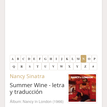
A
B
C
D
E
F
G
H
I
J
K
L
M
N
O
P
Q
R
S
T
U
V
W
X
Y
Z
#
Nancy Sinatra
Summer Wine - letra
y traducción
Álbum:
Nancy in London
(1966)