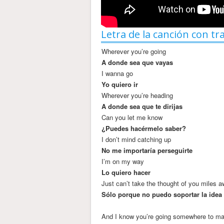
Letra de la canción con tr
Wherever you’re going
A donde sea que vayas
I wanna go
Yo quiero ir
Wherever you’re heading
A donde sea que te dirijas
Can you let me know
¿Puedes hacérmelo saber?
I don’t mind catching up
No me importaría perseguirte
I’m on my way
Lo quiero hacer
Just can’t take the thought of you miles 
Sólo porque no puedo soportar la idea 
And I know you’re going somewhere to mak