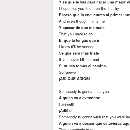
Y sé que te vas para hacer una mejor v
I hope that you find it on the first try
Espero que la encuentres al primer int
And even though it kills me
Y apesar de que me mate
That you have to go
El que te tengas que ir
I know it’ll be sadder
Se que será más triste
If you never hit the road
Si nunca tomas el camino
So farewell!
¡ASÍ QUE ADIÓS!
Somebody is gonna miss you
Alguien va a extrañarte
Farewell!
¡Adiós!
Somebody is gonna wish that you were he
Alguien va a desear que estuvieras aqu
That somebody is me