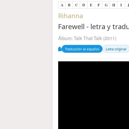
A
B
C
D
E
F
G
H
I
Rihanna
Farewell - letra y trad
Álbum:
Talk That Talk
(2011)
Traducción al español
Letra original