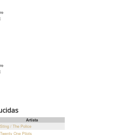
re
í
re
í
ucidas
Artista
Sting / The Police
Twenty One Pilots