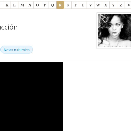
J
K
L
M
N
O
P
Q
R
S
T
U
V
W
X
Y
Z
#
ucción
Notas culturales