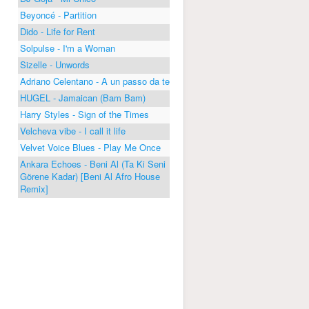
Beyoncé - Partition
Dido - Life for Rent
Solpulse - I'm a Woman
Sizelle - Unwords
Adriano Celentano - A un passo da te
HUGEL - Jamaican (Bam Bam)
Harry Styles - Sign of the Times
Velcheva vibe - I call it life
Velvet Voice Blues - Play Me Once
Ankara Echoes - Beni Al (Ta Ki Seni
Görene Kadar) [Beni Al Afro House
Remix]