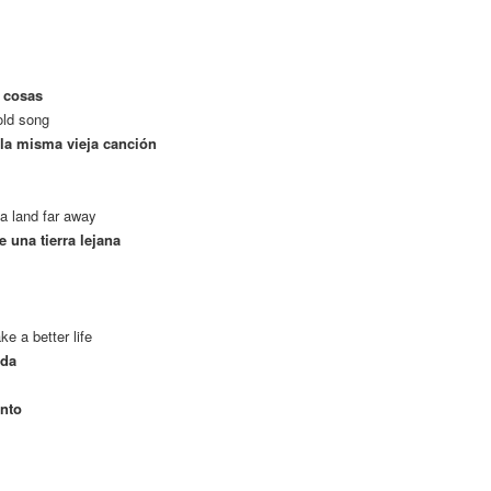
s cosas
old song
 la misma vieja canción
 a land far away
e una tierra lejana
e a better life
ida
ento