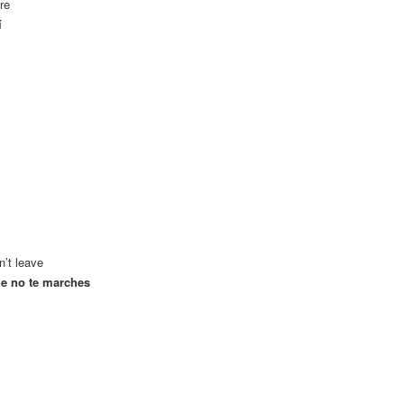
re
í
n’t leave
ue no te marches