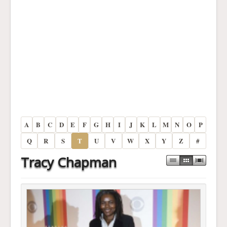
A
B
C
D
E
F
G
H
I
J
K
L
M
N
O
P
Q
R
S
T
U
V
W
X
Y
Z
#
Tracy Chapman