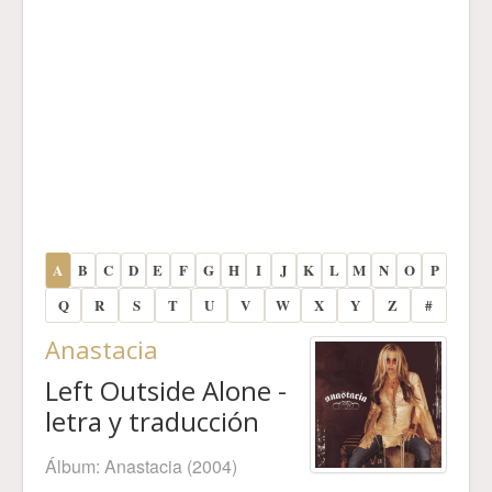
A
B
C
D
E
F
G
H
I
J
K
L
M
N
O
P
Q
R
S
T
U
V
W
X
Y
Z
#
Anastacia
Left Outside Alone -
letra y traducción
Álbum:
Anastacia
(2004)