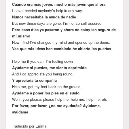
Cuando era más joven, mucho más joven que ahora
I never needed anybody’s help in any way.
Nunca necesitaba la ayuda de nadie
But now these daya are gone, I’m not so self assured,
Pero esos días ya pasaron y ahora no estoy tan seguro de
mí mismo
Now I find I’ve changed my mind and opened up the doors.
Veo que mis ideas han cambiado he abierto las puertas
Help me if you can, I’m feeling down
Ayúdame si puedes, me siento deprimido
And I do appreciate you being round.
Y apreciaría tu compañía
Help me, get my feet back on the ground,
Ayúdame a poner los pies en el suelo
Won’t you please, please help me, help me, help me, oh.
Por favor, por favor, ¿no me ayudarás? Ayúdame,
ayúdame
Traducido por Emma