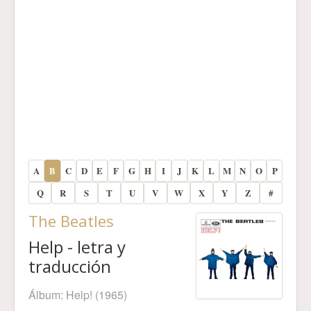
A
B
C
D
E
F
G
H
I
J
K
L
M
N
O
P
Q
R
S
T
U
V
W
X
Y
Z
#
The Beatles
Help - letra y
traducción
Álbum:
Help!
(1965)