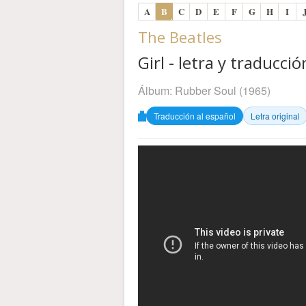
A
B
C
D
E
F
G
H
I
The Beatles
Girl - letra y traducció
Álbum:
Rubber Soul
(1965)
Traducción al español
Letra original