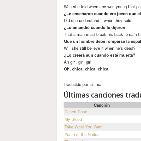
Was she told when she was young that pai
¿Le enseñaron cuando era joven que el 
Did she understand it when they said
¿Lo entendió cuando le dijeron
That a man must break his back to earn hi
Que un hombre debe romperse la espal
Will she still believe it when he’s dead?
¿Lo creerá aun cuando esté muerta?
Ah girl, girl, girl
Oh, chica, chica, chica
Traducido por Emma
Últimas canciones trad
Canción
Desert Rose
My Blood
Take What You Want
Youth of the Nation