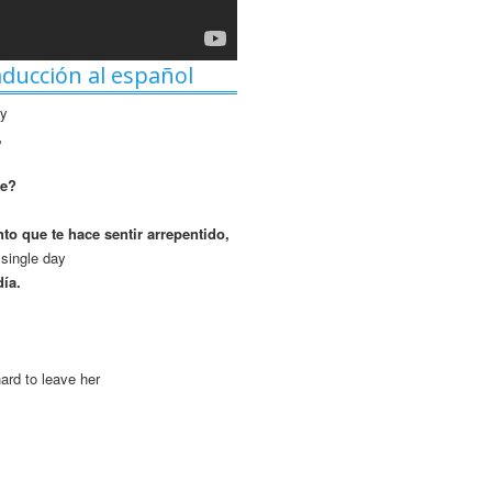
aducción al español
ry
,
se?
nto que te hace sentir arrepentido,
 single day
día.
hard to leave her