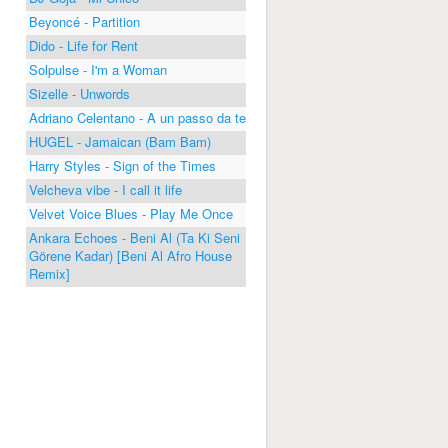
Beyoncé - Partition
Dido - Life for Rent
Solpulse - I'm a Woman
Sizelle - Unwords
Adriano Celentano - A un passo da te
HUGEL - Jamaican (Bam Bam)
Harry Styles - Sign of the Times
Velcheva vibe - I call it life
Velvet Voice Blues - Play Me Once
Ankara Echoes - Beni Al (Ta Ki Seni
Görene Kadar) [Beni Al Afro House
Remix]