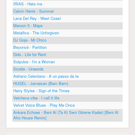
IRIAS - Hate me
Calvin Harris - Summer
Lana Del Rey - West Coast
Maroon 5 - Maps
Metallica - The Unforgiven
DJ Goja - Mi Chico
Beyoncé - Partition
Dido - Life for Rent
Solpulse - I'm a Woman
Sizelle - Unwords
Adriano Celentano - A un passo da te
HUGEL - Jamaican (Bam Bam)
Harry Styles - Sign of the Times
Velcheva vibe - I call it life
Velvet Voice Blues - Play Me Once
Ankara Echoes - Beni Al (Ta Ki Seni Görene Kadar) [Beni Al
Afro House Remix]