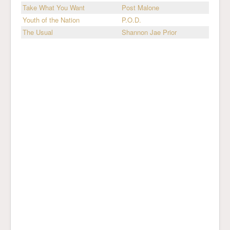
Take What You Want
Post Malone
Youth of the Nation
P.O.D.
The Usual
Shannon Jae Prior