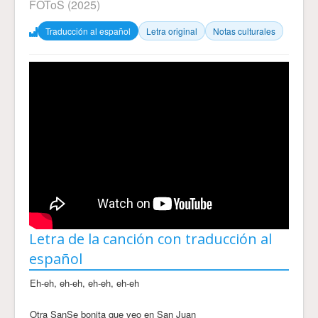
FOToS
(2025)
Traducción al español
Letra original
Notas culturales
Letra de la canción con traducción al
español
Eh-eh, eh-eh, eh-eh, eh-eh
Otra SanSe bonita que veo en San Juan