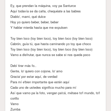
Ey, que prendan la máquina, voy pa Santurce
Aquí todavía se da caña, chequéate a las babies
Diablo', mami, qué dulce
Hoy yo quiero beber, beber, beber
Y hablar mierda hasta que me expulsen
Toy bien loco (toy bien loco), toy bien loco (toy bien loco)
Cabrón, guía tú, que hasta caminando yo toy que choco
Toy bien loco (toy bien loco), toy bien loco (toy bien loco)
Vamo a disfrutar, que nunca se sabe si nos queda poco
Debí tirar más fo..
Gente, lo' quiero con cojone, lo' amo
Gracia' por estar aquí, de verdad
Para mí e'bien importante que estén aquí
Cada uno de ustedes significa mucho para mí
Así que vamo pa la foto, vengan pa'cá, métase to'l mundo, to'l
corillo
Vamo
Zumba