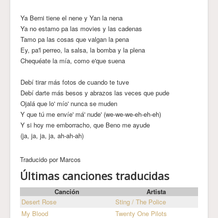
Ya Berni tiene el nene y Yan la nena
Ya no estamo pa las movies y las cadenas
Tamo pa las cosas que valgan la pena
Ey, pa'l perreo, la salsa, la bomba y la plena
Chequéate la mía, como e'que suena
Debí tirar más fotos de cuando te tuve
Debí darte más besos y abrazos las veces que pude
Ojalá que lo' mío' nunca se muden
Y que tú me envíe' má' nude' (we-we-we-eh-eh-eh)
Y si hoy me emborracho, que Beno me ayude
(ja, ja, ja, ja, ah-ah-ah)
Traducido por Marcos
Últimas canciones traducidas
Canción
Artista
Desert Rose
Sting / The Police
My Blood
Twenty One Pilots