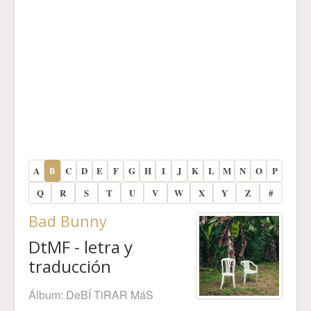
A
B
C
D
E
F
G
H
I
J
K
L
M
N
O
P
Q
R
S
T
U
V
W
X
Y
Z
#
Bad Bunny
DtMF - letra y
traducción
Álbum:
DeBÍ TiRAR MáS