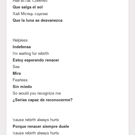
Най встає Сонечко
Que salga el sol
Хай Мiсяць сщезає
Que la luna se desvanezca
Helpless
Indefensa
I'm waiting for rebirth
Estoy esperando renacer
See
Mira
Fearless
Sin miedo
So would you recognize me
¿Serías capaz de reconocerme?
'cause rebirth always hurts
Porque renacer siempre duele
'cause rebirth always hurts