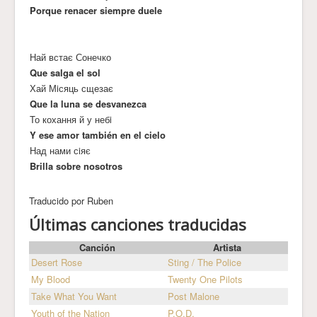
Porque renacer siempre duele
Най встає Сонечко
Que salga el sol
Хай Мiсяць сщезає
Que la luna se desvanezca
То кохання й у небi
Y ese amor también en el cielo
Над нами сiяє
Brilla sobre nosotros
Traducido por Ruben
Últimas canciones traducidas
Canción
Artista
Desert Rose
Sting / The Police
My Blood
Twenty One Pilots
Take What You Want
Post Malone
Youth of the Nation
P.O.D.