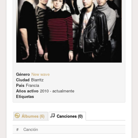
Género
New wave
Ciudad
Biarritz
País
Francia
Años activo
2010 - actualmente
Etiquetas
Álbumes (6)
Canciones (0)
#
Canción