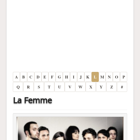
A
B
C
D
E
F
G
H
I
J
K
L
M
N
O
P
Q
R
S
T
U
V
W
X
Y
Z
#
La Femme