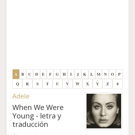
A
B
C
D
E
F
G
H
I
J
K
L
M
N
O
P
Q
R
S
T
U
V
W
X
Y
Z
#
Adele
When We Were
Young - letra y
traducción