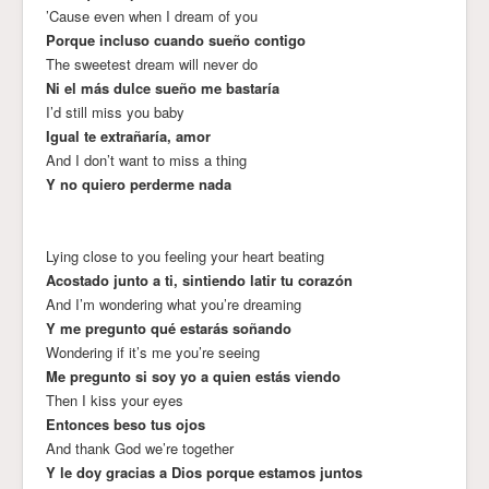
’Cause even when I dream of you
Porque incluso cuando sueño contigo
The sweetest dream will never do
Ni el más dulce sueño me bastaría
I’d still miss you baby
Igual te extrañaría, amor
And I don’t want to miss a thing
Y no quiero perderme nada
Lying close to you feeling your heart beating
Acostado junto a ti, sintiendo latir tu corazón
And I’m wondering what you’re dreaming
Y me pregunto qué estarás soñando
Wondering if it’s me you’re seeing
Me pregunto si soy yo a quien estás viendo
Then I kiss your eyes
Entonces beso tus ojos
And thank God we’re together
Y le doy gracias a Dios porque estamos juntos