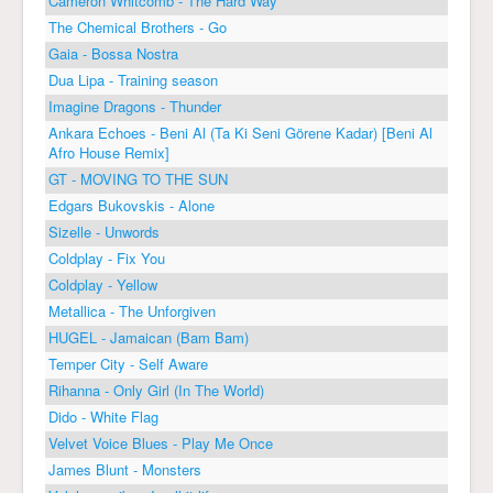
Cameron Whitcomb - The Hard Way
The Chemical Brothers - Go
Gaia - Bossa Nostra
Dua Lipa - Training season
Imagine Dragons - Thunder
Ankara Echoes - Beni Al (Ta Ki Seni Görene Kadar) [Beni Al
Afro House Remix]
GT - MOVING TO THE SUN
Edgars Bukovskis - Alone
Sizelle - Unwords
Coldplay - Fix You
Coldplay - Yellow
Metallica - The Unforgiven
HUGEL - Jamaican (Bam Bam)
Temper City - Self Aware
Rihanna - Only Girl (In The World)
Dido - White Flag
Velvet Voice Blues - Play Me Once
James Blunt - Monsters