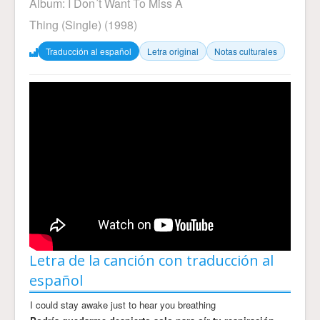
Álbum:
I Don´t Want To Miss A
Thing (Single)
(1998)
Traducción al español
Letra original
Notas culturales
Letra de la canción con traducción al
español
I could stay awake just to hear you breathing