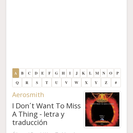
A
B
C
D
E
F
G
H
I
J
K
L
M
N
O
P
Q
R
S
T
U
V
W
X
Y
Z
#
Aerosmith
I Don´t Want To Miss
A Thing - letra y
traducción