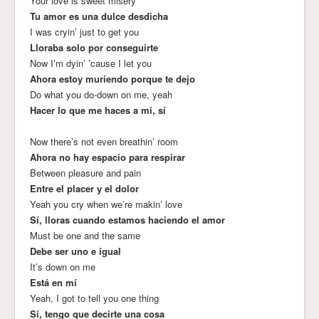
Your love is sweet misery
Tu amor es una dulce desdicha
I was cryin’ just to get you
Lloraba solo por conseguirte
Now I’m dyin’ ’cause I let you
Ahora estoy muriendo porque te dejo
Do what you do-down on me, yeah
Hacer lo que me haces a mí, sí
Now there’s not even breathin’ room
Ahora no hay espacio para respirar
Between pleasure and pain
Entre el placer y el dolor
Yeah you cry when we’re makin’ love
Sí, lloras cuando estamos haciendo el amor
Must be one and the same
Debe ser uno e igual
It’s down on me
Está en mí
Yeah, I got to tell you one thing
Sí, tengo que decirte una cosa