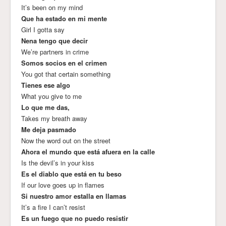
It’s been on my mind
Que ha estado en mi mente
Girl I gotta say
Nena tengo que decir
We’re partners in crime
Somos socios en el crimen
You got that certain something
Tienes ese algo
What you give to me
Lo que me das,
Takes my breath away
Me deja pasmado
Now the word out on the street
Ahora el mundo que está afuera en la calle
Is the devil’s in your kiss
Es el diablo que está en tu beso
If our love goes up in flames
Si nuestro amor estalla en llamas
It’s a fire I can’t resist
Es un fuego que no puedo resistir