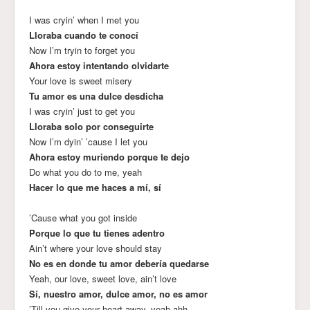
I was cryin’ when I met you
Lloraba cuando te conocí
Now I’m tryin to forget you
Ahora estoy intentando olvidarte
Your love is sweet misery
Tu amor es una dulce desdicha
I was cryin’ just to get you
Lloraba solo por conseguirte
Now I’m dyin’ ’cause I let you
Ahora estoy muriendo porque te dejo
Do what you do to me, yeah
Hacer lo que me haces a mí, sí
’Cause what you got inside
Porque lo que tu tienes adentro
Ain’t where your love should stay
No es en donde tu amor debería quedarse
Yeah, our love, sweet love, ain’t love
Sí, nuestro amor, dulce amor, no es amor
’Till you give your heart away, yeah ahh