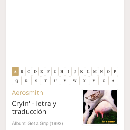
A
B
C
D
E
F
G
H
I
J
K
L
M
N
O
P
Q
R
S
T
U
V
W
X
Y
Z
#
Aerosmith
Cryin' - letra y
traducción
Álbum:
Get a Grip
(1993)