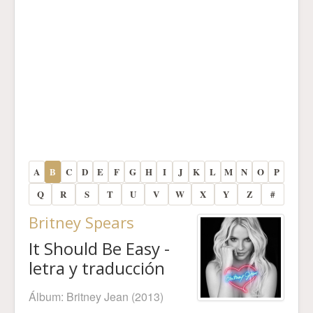
A
B
C
D
E
F
G
H
I
J
K
L
M
N
O
P
Q
R
S
T
U
V
W
X
Y
Z
#
Britney Spears
It Should Be Easy -
letra y traducción
Álbum:
Britney Jean
(2013)