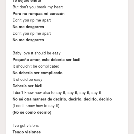
Te dejaré entrar
But don’t you break my heart
Pero no rompas mi corazón
Don’t you rip me apart
No me desgarres
Don’t you rip me apart
No me desgarres
Baby love it should be easy
Pequeño amor, esto debería ser fácil
It shouldn’t be complicated
No debería ser complicado
It should be easy
Debería ser fácil
I don’t know how else to say it, say it, say it, say it
No sé otra manera de decirlo, decirlo, decirlo, decirlo
(I don’t know how to say it)
(No sé cómo decirlo)
I’ve got visions
Tengo visiones