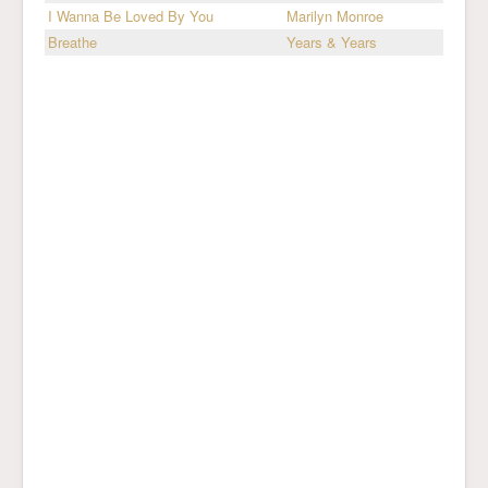
I Wanna Be Loved By You
Marilyn Monroe
Breathe
Years & Years