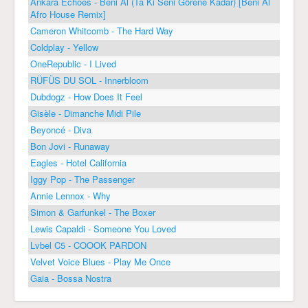
Ankara Echoes - Beni Al (Ta Ki Seni Görene Kadar) [Beni Al
Afro House Remix]
Cameron Whitcomb - The Hard Way
Coldplay - Yellow
OneRepublic - I Lived
RÜFÜS DU SOL - Innerbloom
Dubdogz - How Does It Feel
Gisèle - Dimanche Midi Pile
Beyoncé - Diva
Bon Jovi - Runaway
Eagles - Hotel California
Iggy Pop - The Passenger
Annie Lennox - Why
Simon & Garfunkel - The Boxer
Lewis Capaldi - Someone You Loved
Lvbel C5 - COOOK PARDON
Velvet Voice Blues - Play Me Once
Gaia - Bossa Nostra