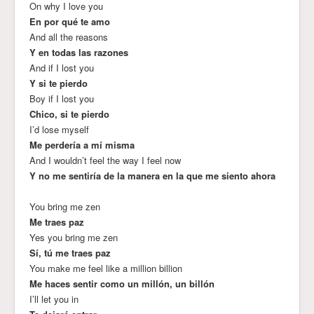
On why I love you
En por qué te amo
And all the reasons
Y en todas las razones
And if I lost you
Y si te pierdo
Boy if I lost you
Chico, si te pierdo
I’d lose myself
Me perdería a mí misma
And I wouldn’t feel the way I feel now
Y no me sentiría de la manera en la que me siento ahora
You bring me zen
Me traes paz
Yes you bring me zen
Sí, tú me traes paz
You make me feel like a million billion
Me haces sentir como un millón, un billón
I’ll let you in