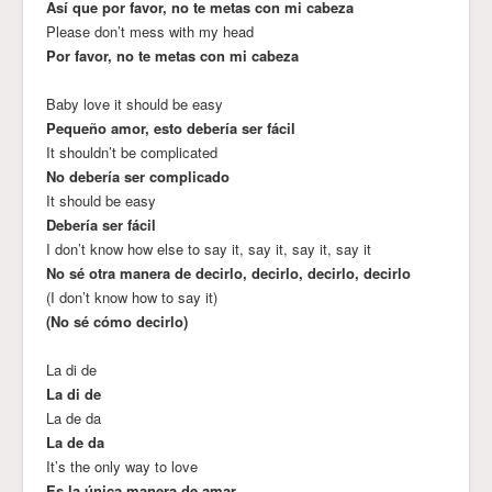
Así que por favor, no te metas con mi cabeza
Please don’t mess with my head
Por favor, no te metas con mi cabeza
Baby love it should be easy
Pequeño amor, esto debería ser fácil
It shouldn’t be complicated
No debería ser complicado
It should be easy
Debería ser fácil
I don’t know how else to say it, say it, say it, say it
No sé otra manera de decirlo, decirlo, decirlo, decirlo
(I don’t know how to say it)
(No sé cómo decirlo)
La di de
La di de
La de da
La de da
It’s the only way to love
Es la única manera de amar