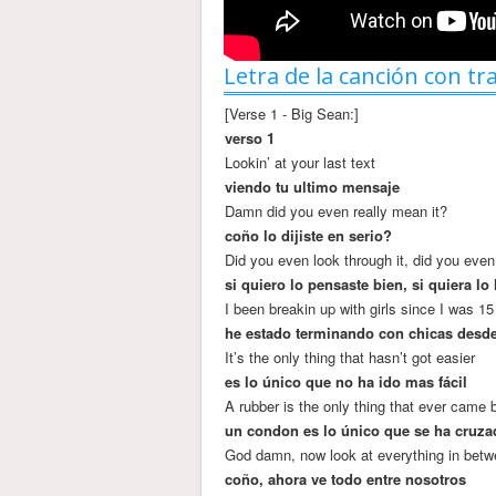
Letra de la canción con tr
[Verse 1 - Big Sean:]
verso 1
Lookin’ at your last text
viendo tu ultimo mensaje
Damn did you even really mean it?
coño lo dijiste en serio?
Did you even look through it, did you even
si quiero lo pensaste bien, si quiera lo 
I been breakin up with girls since I was 15
he estado terminando con chicas desde
It’s the only thing that hasn’t got easier
es lo único que no ha ido mas fácil
A rubber is the only thing that ever came
un condon es lo único que se ha cruza
God damn, now look at everything in bet
coño, ahora ve todo entre nosotros