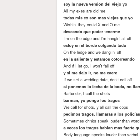
soy la nueva versión del viejo yo
All my exes are old me
todas mis ex son mas viejas que yo
Wishin’ they could X and O me
deseando que poder tenerme
I’m on the edge and I’m hangin’ all off
estoy en el borde colgando todo
On the ledge and we danglin’ off
en la saliente y estamos cotorreando
And if I let go, I won’t fall off
y si me dejo ir, no me caere
If we set a wedding date, don’t call off
si ponemos la fecha de la boda, no lla
Bartender, I call the shots
barman, yo pongo los tragos
We call for shots, y’all call the cops
pedimos tragos, llamaras a los policía
Sometimes drinks speak louder than word
a veces los tragos hablan mas fuerte q
Body language speaks louder than verbal