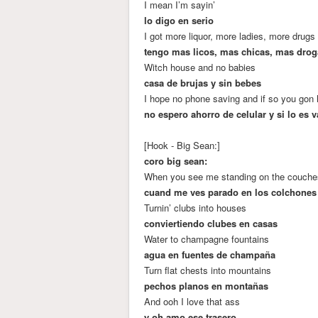
I mean I’m sayin’
lo digo en serio
I got more liquor, more ladies, more drug
tengo mas licos, mas chicas, mas drog
Witch house and no babies
casa de brujas y sin bebes
I hope no phone saving and if so you gon
no espero ahorro de celular y si lo es 
[Hook - Big Sean:]
coro big sean:
When you see me standing on the couche
cuand me ves parado en los colchones
Turnin’ clubs into houses
conviertiendo clubes en casas
Water to champagne fountains
agua en fuentes de champaña
Turn flat chests into mountains
pechos planos en montañas
And ooh I love that ass
y oh amo ese trasero