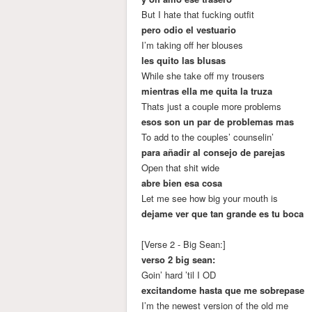
But I hate that fucking outfit
pero odio el vestuario
I’m taking off her blouses
les quito las blusas
While she take off my trousers
mientras ella me quita la truza
Thats just a couple more problems
esos son un par de problemas mas
To add to the couples’ counselin’
para añadir al consejo de parejas
Open that shit wide
abre bien esa cosa
Let me see how big your mouth is
dejame ver que tan grande es tu boca
[Verse 2 - Big Sean:]
verso 2 big sean:
Goin’ hard ’til I OD
excitandome hasta que me sobrepase
I’m the newest version of the old me