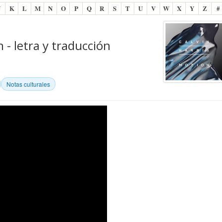
J
K
L
M
N
O
P
Q
R
S
T
U
V
W
X
Y
Z
#
 - letra y traducción
Notas culturales