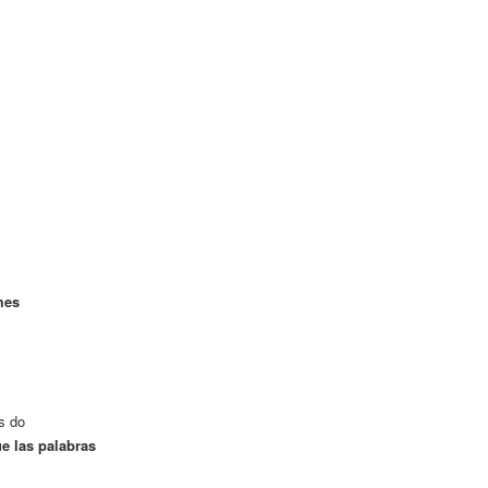
mes
s
s do
ue las palabras