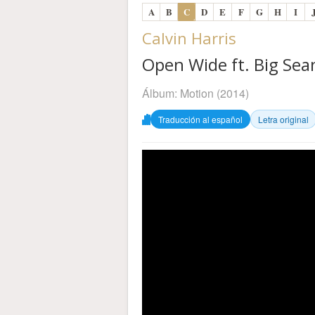
A
B
C
D
E
F
G
H
I
Calvin Harris
Open Wide ft. Big Sean
Álbum:
Motion
(2014)
Traducción al español
Letra original