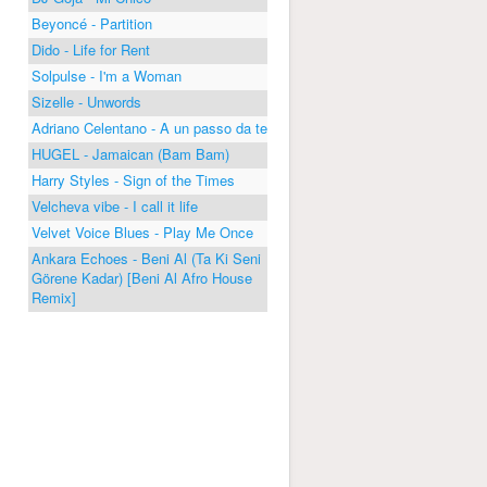
Beyoncé - Partition
Dido - Life for Rent
Solpulse - I'm a Woman
Sizelle - Unwords
Adriano Celentano - A un passo da te
HUGEL - Jamaican (Bam Bam)
Harry Styles - Sign of the Times
Velcheva vibe - I call it life
Velvet Voice Blues - Play Me Once
Ankara Echoes - Beni Al (Ta Ki Seni
Görene Kadar) [Beni Al Afro House
Remix]