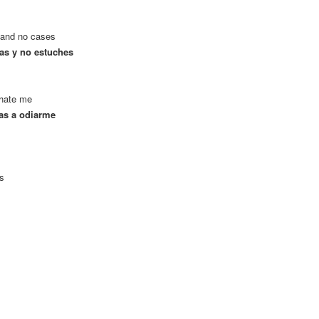
s and no cases
as y no estuches
 hate me
vas a odiarme
s