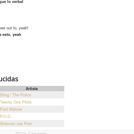
que lo verbal
oes out to, yeah!
a esto, yeah
ucidas
Artista
Sting / The Police
Twenty One Pilots
Post Malone
P.O.D.
Shannon Jae Prior
Motion Canciones