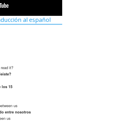
aducción al español
 read it?
leiste?
 los 15
 between us
do entre nosotros
ween us