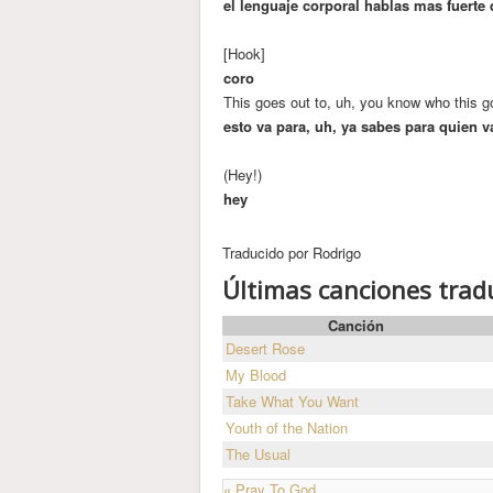
el lenguaje corporal hablas mas fuerte 
[Hook]
coro
This goes out to, uh, you know who this g
esto va para, uh, ya sabes para quien v
(Hey!)
hey
Traducido por Rodrigo
Últimas canciones trad
Canción
Desert Rose
My Blood
Take What You Want
Youth of the Nation
The Usual
« Pray To God