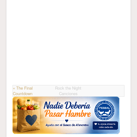
« The Final
Rock the Night
Countdown
Canciones