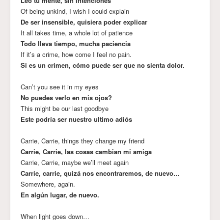
Leo tu mente, sin intenciones
Of being unkind, I wish I could explain
De ser insensible, quisiera poder explicar
It all takes time, a whole lot of patience
Todo lleva tiempo, mucha paciencia
If it’s a crime, how come I feel no pain.
Si es un crimen, cómo puede ser que no sienta dolor.
Can’t you see it in my eyes
No puedes verlo en mis ojos?
This might be our last goodbye
Este podría ser nuestro ultimo adiós
Carrie, Carrie, things they change my friend
Carrie, Carrie, las cosas cambian mi amiga
Carrie, Carrie, maybe we’ll meet again
Carrie, carrie, quizá nos encontraremos, de nuevo…
Somewhere, again.
En algún lugar, de nuevo.
When light goes down…