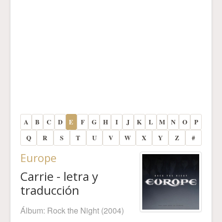
A
B
C
D
E
F
G
H
I
J
K
L
M
N
O
P
Q
R
S
T
U
V
W
X
Y
Z
#
Europe
Carrie - letra y
traducción
Álbum:
Rock the Night
(2004)