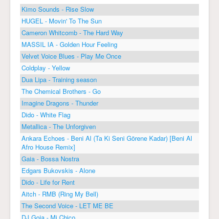
Kimo Sounds - Rise Slow
HUGEL - Movin' To The Sun
Cameron Whitcomb - The Hard Way
MASSIL IA - Golden Hour Feeling
Velvet Voice Blues - Play Me Once
Coldplay - Yellow
Dua Lipa - Training season
The Chemical Brothers - Go
Imagine Dragons - Thunder
Dido - White Flag
Metallica - The Unforgiven
Ankara Echoes - Beni Al (Ta Ki Seni Görene Kadar) [Beni Al
Afro House Remix]
Gaia - Bossa Nostra
Edgars Bukovskis - Alone
Dido - Life for Rent
Aitch - RMB (Ring My Bell)
The Second Voice - LET ME BE
DJ Goja - Mi Chico