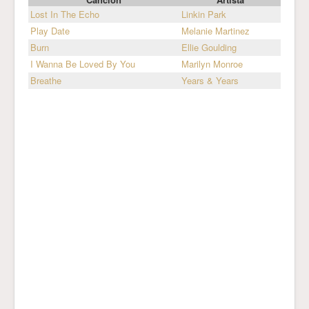
Lost In The Echo
Linkin Park
Play Date
Melanie Martinez
Burn
Ellie Goulding
I Wanna Be Loved By You
Marilyn Monroe
Breathe
Years & Years