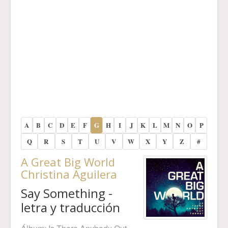
A
B
C
D
E
F
G
H
I
J
K
L
M
N
O
P
Q
R
S
T
U
V
W
X
Y
Z
#
A Great Big World
Christina Aguilera
Say Something -
letra y traducción