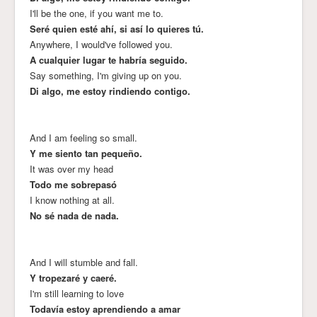
I'll be the one, if you want me to.
Seré quien esté ahí, si así lo quieres tú.
Anywhere, I would've followed you.
A cualquier lugar te habría seguido.
Say something, I'm giving up on you.
Di algo, me estoy rindiendo contigo.
And I am feeling so small.
Y me siento tan pequeño.
It was over my head
Todo me sobrepasó
I know nothing at all.
No sé nada de nada.
And I will stumble and fall.
Y tropezaré y caeré.
I'm still learning to love
Todavía estoy aprendiendo a amar