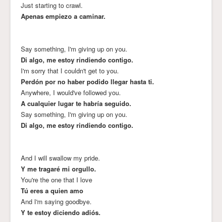
Just starting to crawl.
Apenas empiezo a caminar.
Say something, I'm giving up on you.
Di algo, me estoy rindiendo contigo.
I'm sorry that I couldn't get to you.
Perdón por no haber podido llegar hasta ti.
Anywhere, I would've followed you.
A cualquier lugar te habría seguido.
Say something, I'm giving up on you.
Di algo, me estoy rindiendo contigo.
And I will swallow my pride.
Y me tragaré mi orgullo.
You're the one that I love
Tú eres a quien amo
And I'm saying goodbye.
Y te estoy diciendo adiós.