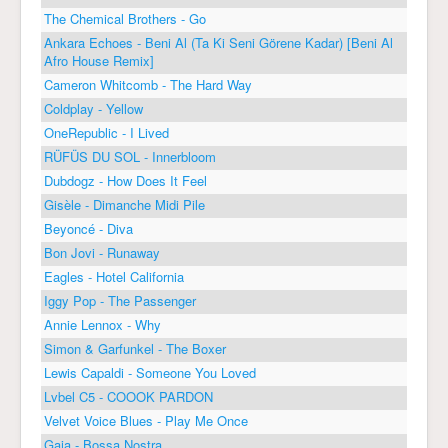
The Chemical Brothers - Go
Ankara Echoes - Beni Al (Ta Ki Seni Görene Kadar) [Beni Al
Afro House Remix]
Cameron Whitcomb - The Hard Way
Coldplay - Yellow
OneRepublic - I Lived
RÜFÜS DU SOL - Innerbloom
Dubdogz - How Does It Feel
Gisèle - Dimanche Midi Pile
Beyoncé - Diva
Bon Jovi - Runaway
Eagles - Hotel California
Iggy Pop - The Passenger
Annie Lennox - Why
Simon & Garfunkel - The Boxer
Lewis Capaldi - Someone You Loved
Lvbel C5 - COOOK PARDON
Velvet Voice Blues - Play Me Once
Gaia - Bossa Nostra