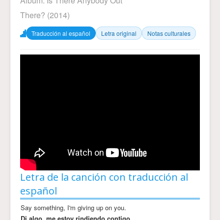
Álbum:
Is There Anybody Out
There?
(2014)
Traducción al español
Letra original
Notas culturales
Letra de la canción con traducción al
español
Say something, I'm giving up on you.
Di algo, me estoy rindiendo contigo.