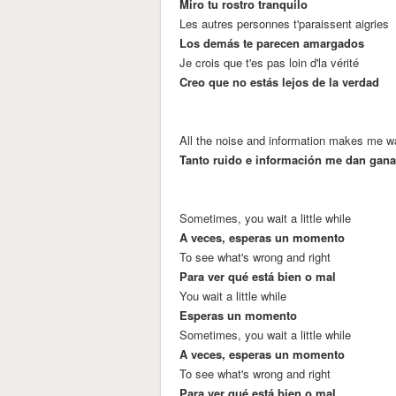
Miro tu rostro tranquilo
Les autres personnes t'paraissent aigries
Los demás te parecen amargados
Je crois que t'es pas loin d'la vérité
Creo que no estás lejos de la verdad
All the noise and information makes me w
Tanto ruido e información me dan ganas
Sometimes, you wait a little while
A veces, esperas un momento
To see what's wrong and right
Para ver qué está bien o mal
You wait a little while
Esperas un momento
Sometimes, you wait a little while
A veces, esperas un momento
To see what's wrong and right
Para ver qué está bien o mal