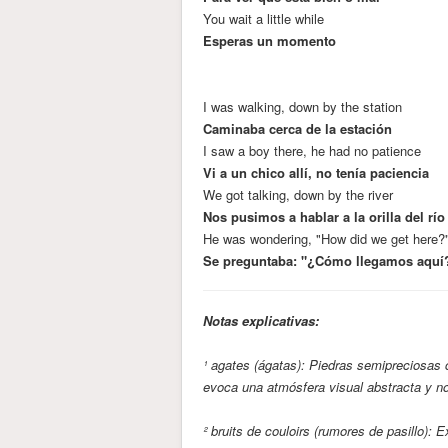
You wait a little while
Esperas un momento
I was walking, down by the station
Caminaba cerca de la estación
I saw a boy there, he had no patience
Vi a un chico allí, no tenía paciencia
We got talking, down by the river
Nos pusimos a hablar a la orilla del río
He was wondering, "How did we get here?
Se preguntaba: "¿Cómo llegamos aquí
Notas explicativas:
¹ agates (ágatas): Piedras semipreciosas 
evoca una atmósfera visual abstracta y no
² bruits de couloirs (rumores de pasillo):