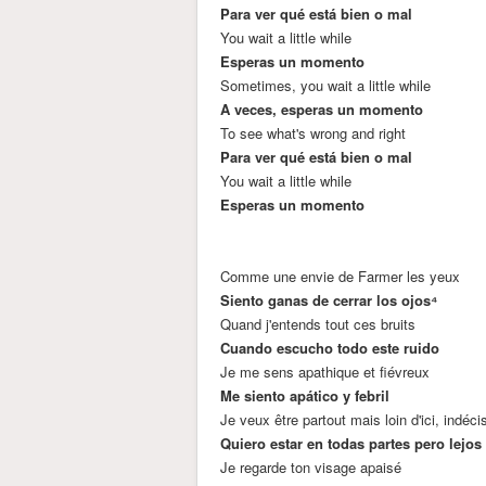
Para ver qué está bien o mal
You wait a little while
Esperas un momento
Sometimes, you wait a little while
A veces, esperas un momento
To see what's wrong and right
Para ver qué está bien o mal
You wait a little while
Esperas un momento
Comme une envie de Farmer les yeux
Siento ganas de cerrar los ojos⁴
Quand j'entends tout ces bruits
Cuando escucho todo este ruido
Je me sens apathique et fiévreux
Me siento apático y febril
Je veux être partout mais loin d'ici, indéci
Quiero estar en todas partes pero lejos
Je regarde ton visage apaisé