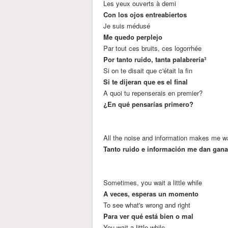
Les yeux ouverts à demi
Con los ojos entreabiertos
Je suis médusé
Me quedo perplejo
Par tout ces bruits, ces logorrhée
Por tanto ruido, tanta palabrería³
Si on te disait que c'était la fin
Si te dijeran que es el final
A quoi tu repenserais en premier?
¿En qué pensarías primero?
All the noise and information makes me w
Tanto ruido e información me dan ganas
Sometimes, you wait a little while
A veces, esperas un momento
To see what's wrong and right
Para ver qué está bien o mal
You wait a little while