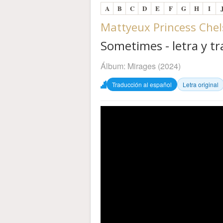
A
B
C
D
E
F
G
H
I
Mattyeux Princess Che
Sometimes - letra y t
Álbum:
Mirages
(2024)
Traducción al español
Letra original