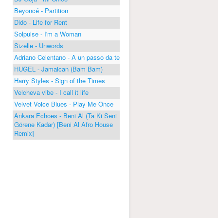
Beyoncé - Partition
Dido - Life for Rent
Solpulse - I'm a Woman
Sizelle - Unwords
Adriano Celentano - A un passo da te
HUGEL - Jamaican (Bam Bam)
Harry Styles - Sign of the Times
Velcheva vibe - I call it life
Velvet Voice Blues - Play Me Once
Ankara Echoes - Beni Al (Ta Ki Seni
Görene Kadar) [Beni Al Afro House
Remix]