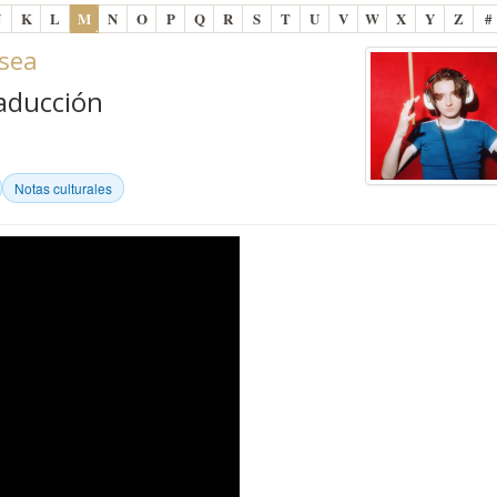
J
K
L
M
N
O
P
Q
R
S
T
U
V
W
X
Y
Z
#
lsea
raducción
Notas culturales