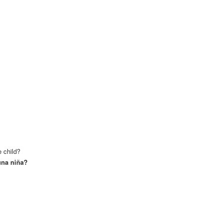
e child?
una niña?