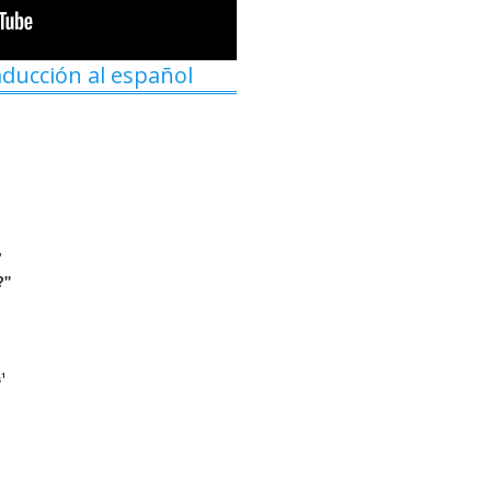
aducción al español
"
?"
¹