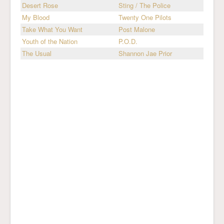
Desert Rose
Sting / The Police
My Blood
Twenty One Pilots
Take What You Want
Post Malone
Youth of the Nation
P.O.D.
The Usual
Shannon Jae Prior