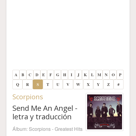
A
B
C
D
E
F
G
H
I
J
K
L
M
N
O
P
Q
R
S
T
U
V
W
X
Y
Z
#
Scorpions
Send Me An Angel -
letra y traducción
Álbum:
Scorpions - Greatest Hits