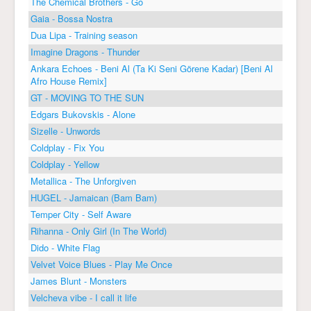
The Chemical Brothers - Go
Gaia - Bossa Nostra
Dua Lipa - Training season
Imagine Dragons - Thunder
Ankara Echoes - Beni Al (Ta Ki Seni Görene Kadar) [Beni Al
Afro House Remix]
GT - MOVING TO THE SUN
Edgars Bukovskis - Alone
Sizelle - Unwords
Coldplay - Fix You
Coldplay - Yellow
Metallica - The Unforgiven
HUGEL - Jamaican (Bam Bam)
Temper City - Self Aware
Rihanna - Only Girl (In The World)
Dido - White Flag
Velvet Voice Blues - Play Me Once
James Blunt - Monsters
Velcheva vibe - I call it life