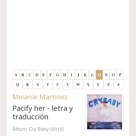
A
B
C
D
E
F
G
H
I
J
K
L
M
N
O
P
Q
R
S
T
U
V
W
X
Y
Z
#
Melanie Martinez
Pacify her - letra y
traducción
Álbum:
Cry Baby
(2015)