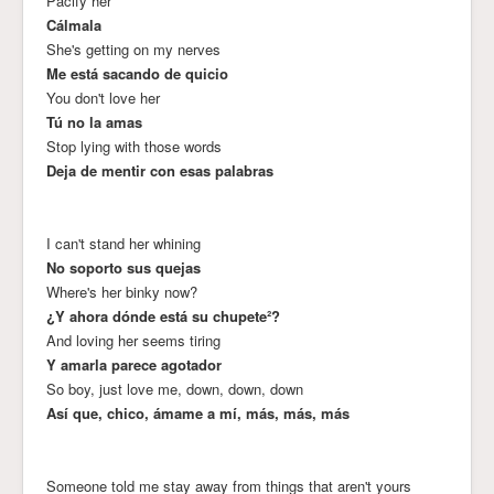
Pacify her
Cálmala
She's getting on my nerves
Me está sacando de quicio
You don't love her
Tú no la amas
Stop lying with those words
Deja de mentir con esas palabras
I can't stand her whining
No soporto sus quejas
Where's her binky now?
¿Y ahora dónde está su chupete²?
And loving her seems tiring
Y amarla parece agotador
So boy, just love me, down, down, down
Así que, chico, ámame a mí, más, más, más
Someone told me stay away from things that aren't yours