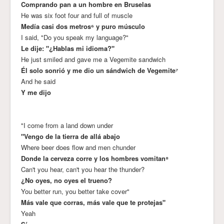
Comprando pan a un hombre en Bruselas
He was six foot four and full of muscle
Medía casi dos metros⁶ y puro músculo
I said, "Do you speak my language?"
Le dije: "¿Hablas mi idioma?"
He just smiled and gave me a Vegemite sandwich
Él solo sonrió y me dio un sándwich de Vegemite⁷
And he said
Y me dijo
"I come from a land down under
"Vengo de la tierra de allá abajo
Where beer does flow and men chunder
Donde la cerveza corre y los hombres vomitan⁸
Can't you hear, can't you hear the thunder?
¿No oyes, no oyes el trueno?
You better run, you better take cover"
Más vale que corras, más vale que te protejas"
Yeah