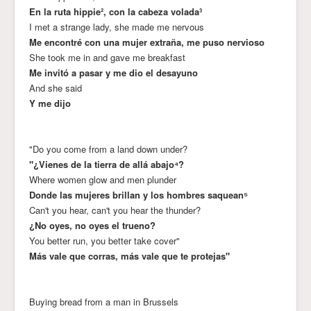
En la ruta hippie², con la cabeza volada³
I met a strange lady, she made me nervous
Me encontré con una mujer extraña, me puso nervioso
She took me in and gave me breakfast
Me invitó a pasar y me dio el desayuno
And she said
Y me dijo
"Do you come from a land down under?
"¿Vienes de la tierra de allá abajo⁴?
Where women glow and men plunder
Donde las mujeres brillan y los hombres saquean⁵
Can't you hear, can't you hear the thunder?
¿No oyes, no oyes el trueno?
You better run, you better take cover"
Más vale que corras, más vale que te protejas"
Buying bread from a man in Brussels