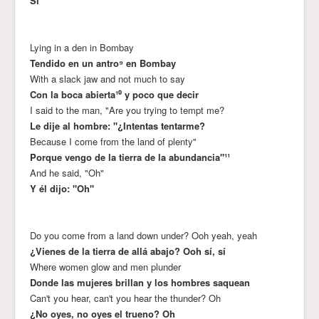
Sí
Lying in a den in Bombay
Tendido en un antro⁹ en Bombay
With a slack jaw and not much to say
Con la boca abierta¹⁰ y poco que decir
I said to the man, "Are you trying to tempt me?
Le dije al hombre: "¿Intentas tentarme?
Because I come from the land of plenty"
Porque vengo de la tierra de la abundancia"¹¹
And he said, "Oh"
Y él dijo: "Oh"
Do you come from a land down under? Ooh yeah, yeah
¿Vienes de la tierra de allá abajo? Ooh sí, sí
Where women glow and men plunder
Donde las mujeres brillan y los hombres saquean
Can't you hear, can't you hear the thunder? Oh
¿No oyes, no oyes el trueno? Oh