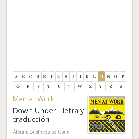
A
B
C
D
E
F
G
H
I
J
K
L
M
N
O
P
Q
R
S
T
U
V
W
X
Y
Z
#
Men at Work
Down Under - letra y
traducción
Álbum:
Business as Usual