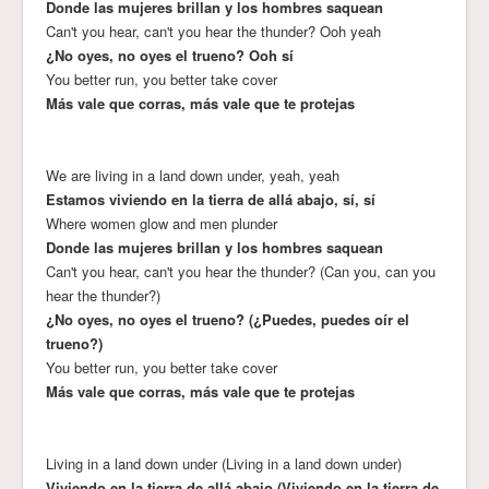
Donde las mujeres brillan y los hombres saquean
Can't you hear, can't you hear the thunder? Ooh yeah
¿No oyes, no oyes el trueno? Ooh sí
You better run, you better take cover
Más vale que corras, más vale que te protejas
We are living in a land down under, yeah, yeah
Estamos viviendo en la tierra de allá abajo, sí, sí
Where women glow and men plunder
Donde las mujeres brillan y los hombres saquean
Can't you hear, can't you hear the thunder? (Can you, can you
hear the thunder?)
¿No oyes, no oyes el trueno? (¿Puedes, puedes oír el
trueno?)
You better run, you better take cover
Más vale que corras, más vale que te protejas
Living in a land down under (Living in a land down under)
Viviendo en la tierra de allá abajo (Viviendo en la tierra de