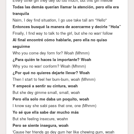
Every other girl they dey do too much, but this girl mellow
Todas las demás querían llamar la atención, pero ella era
tranquila
Naim, I dey find situation, I go use take tаll am "Hello"
Entonces busqué la manera de acercarme y decirle “Hola”
Finally, I find way to talk to the girl, but she no wan' follow
Al final encontré cómo hablarle, pero ella no quiso
seguirme
Who you come dey form for? Woah (Mhmm)
¿Para quién te haces la importante? Woah
Why you no wan' conform? Woah (Mhmm)
¿Por qué no quieres dejarte llevar? Woah
Then I start to feel her bum-bum, woah (Mhmm)
Y empecé a sentir su cintura, woah
But she dey gimme small, small, woah
Pero ella solo me daba un poquito, woah
I know say shе sabi pass that one, one (Mhmm)
Yo sé que ella sabe dar mucho más
But she feeling insеcure, woahп
Pero se siente insegura, woah
'Cause her friends go dey gum her like chewing gum, woah