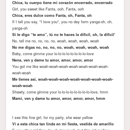
Chica, tu cuerpo tiene mi corazón encerrado, encerrado
Girl, you sweet like Fanta, ooh, Fanta, ooh
Chica, eres dulce como Fanta, oh, Fanta, oh
If I tell you say, "I love you", you no dey form yanga-oh, oh,
yanga-oh
Si te digo “te amo”, tú no te haces la difícil, oh, la difícil¹
No, tell me no, no, no, no, woah, woah, woah, woah
No me digas no, no, no, no, woah, woah, woah, woah
Baby, come gimme your lo-lo-lo-lo-lo-lo-lo-lo-love
Nena, ven y dame tu amor, amor, amor, amor
You got me like woah-woah-woah-woah-woah-woah-woah-
woah-woah
Me tienes así, woah-woah-woah-woah-woah-woah-woah-
woah-woah
Shawty, come gimme your lo-lo-lo-lo-lo-lo-lo-lo-love, hmm
Mami, ven y dame tu amor, amor, amor, amor, hmm
I see this fine girl, for my party, she wear yellow
Vi a esta chica tan linda en mi fiesta, vestida de amarillo