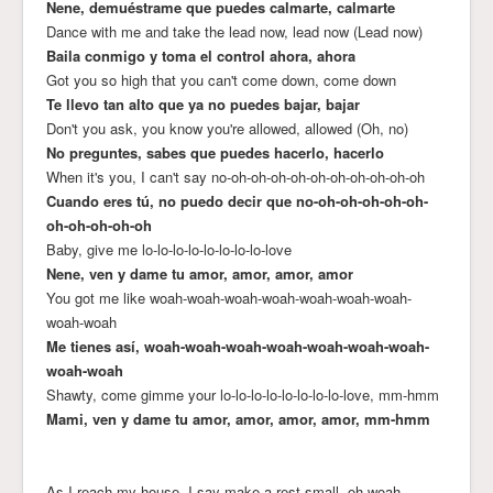
Nene, demuéstrame que puedes calmarte, calmarte
Dance with me and take the lead now, lead now (Lead now)
Baila conmigo y toma el control ahora, ahora
Got you so high that you can't come down, come down
Te llevo tan alto que ya no puedes bajar, bajar
Don't you ask, you know you're allowed, allowed (Oh, no)
No preguntes, sabes que puedes hacerlo, hacerlo
When it's you, I can't say no-oh-oh-oh-oh-oh-oh-oh-oh-oh-oh
Cuando eres tú, no puedo decir que no-oh-oh-oh-oh-oh-
oh-oh-oh-oh-oh
Baby, give me lo-lo-lo-lo-lo-lo-lo-lo-love
Nene, ven y dame tu amor, amor, amor, amor
You got me like woah-woah-woah-woah-woah-woah-woah-
woah-woah
Me tienes así, woah-woah-woah-woah-woah-woah-woah-
woah-woah
Shawty, come gimme your lo-lo-lo-lo-lo-lo-lo-lo-love, mm-hmm
Mami, ven y dame tu amor, amor, amor, amor, mm-hmm
As I reach my house, I say make a rest small, oh-woah