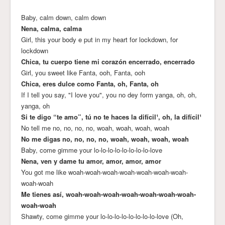
Baby, calm down, calm down
Nena, calma, calma
Girl, this your body e put in my heart for lockdown, for
lockdown
Chica, tu cuerpo tiene mi corazón encerrado, encerrado
Girl, you sweet like Fanta, ooh, Fanta, ooh
Chica, eres dulce como Fanta, oh, Fanta, oh
If I tell you say, "I love you", you no dey form yanga, oh, oh,
yanga, oh
Si te digo “te amo”, tú no te haces la difícil¹, oh, la difícil¹
No tell me no, no, no, no, woah, woah, woah, woah
No me digas no, no, no, no, woah, woah, woah, woah
Baby, come gimme your lo-lo-lo-lo-lo-lo-lo-lo-love
Nena, ven y dame tu amor, amor, amor, amor
You got me like woah-woah-woah-woah-woah-woah-woah-
woah-woah
Me tienes así, woah-woah-woah-woah-woah-woah-woah-
woah-woah
Shawty, come gimme your lo-lo-lo-lo-lo-lo-lo-lo-love (Oh,