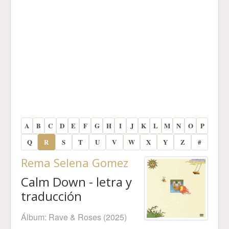
A
B
C
D
E
F
G
H
I
J
K
L
M
N
O
P
Q
R
S
T
U
V
W
X
Y
Z
#
Rema Selena Gomez
Calm Down - letra y
traducción
Álbum:
Rave & Roses
(2025)