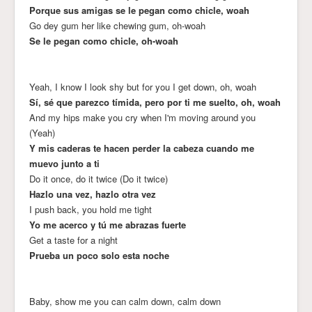
Porque sus amigas se le pegan como chicle, woah
Go dey gum her like chewing gum, oh-woah
Se le pegan como chicle, oh-woah
Yeah, I know I look shy but for you I get down, oh, woah
Sí, sé que parezco tímida, pero por ti me suelto, oh, woah
And my hips make you cry when I'm moving around you
(Yeah)
Y mis caderas te hacen perder la cabeza cuando me
muevo junto a ti
Do it once, do it twice (Do it twice)
Hazlo una vez, hazlo otra vez
I push back, you hold me tight
Yo me acerco y tú me abrazas fuerte
Get a taste for a night
Prueba un poco solo esta noche
Baby, show me you can calm down, calm down