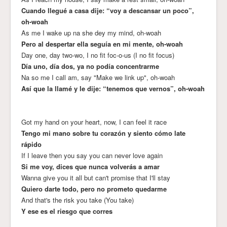
Cuando llegué a casa dije: “voy a descansar un poco”,
oh-woah
As me I wake up na she dey my mind, oh-woah
Pero al despertar ella seguía en mi mente, oh-woah
Day one, day two-wo, I no fit foc-o-us (I no fit focus)
Día uno, día dos, ya no podía concentrarme
Na so me I call am, say "Make we link up", oh-woah
Así que la llamé y le dije: “tenemos que vernos”, oh-woah
Got my hand on your heart, now, I can feel it race
Tengo mi mano sobre tu corazón y siento cómo late
rápido
If I leave then you say you can never love again
Si me voy, dices que nunca volverás a amar
Wanna give you it all but can't promise that I'll stay
Quiero darte todo, pero no prometo quedarme
And that's the risk you take (You take)
Y ese es el riesgo que corres