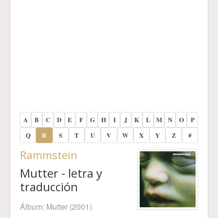
A
B
C
D
E
F
G
H
I
J
K
L
M
N
O
P
Q
R
S
T
U
V
W
X
Y
Z
#
Rammstein
Mutter - letra y
traducción
Álbum:
Mutter
(2001)