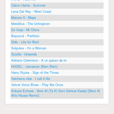
Calvin Harris - Summer
Lana Del Rey - West Coast
Maroon 5 - Maps
Metallica - The Unforgiven
DJ Goja - Mi Chico
Beyoncé - Partition
Dido - Life for Rent
Solpulse - I'm a Woman
Sizelle - Unwords
Adriano Celentano - A un passo da te
HUGEL - Jamaican (Bam Bam)
Harry Styles - Sign of the Times
Velcheva vibe - I call it life
Velvet Voice Blues - Play Me Once
Ankara Echoes - Beni Al (Ta Ki Seni Görene Kadar) [Beni Al
Afro House Remix]