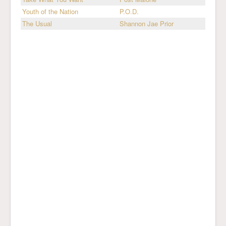
Youth of the Nation
P.O.D.
The Usual
Shannon Jae Prior