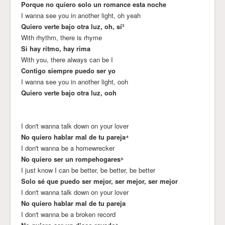
Porque no quiero solo un romance esta noche
I wanna see you in another light, oh yeah
Quiero verte bajo otra luz, oh, sí³
With rhythm, there is rhyme
Si hay ritmo, hay rima
With you, there always can be I
Contigo siempre puedo ser yo
I wanna see you in another light, ooh
Quiero verte bajo otra luz, ooh
I don't wanna talk down on your lover
No quiero hablar mal de tu pareja⁴
I don't wanna be a homewrecker
No quiero ser un rompehogares⁵
I just know I can be better, be better, be better
Solo sé que puedo ser mejor, ser mejor, ser mejor
I don't wanna talk down on your lover
No quiero hablar mal de tu pareja
I don't wanna be a broken record