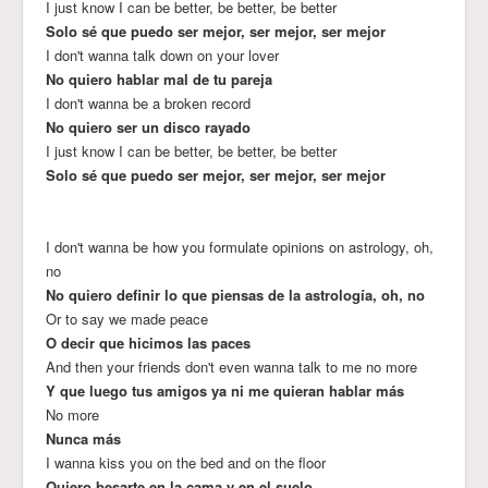
I just know I can be better, be better, be better
Solo sé que puedo ser mejor, ser mejor, ser mejor
I don't wanna talk down on your lover
No quiero hablar mal de tu pareja
I don't wanna be a broken record
No quiero ser un disco rayado
I just know I can be better, be better, be better
Solo sé que puedo ser mejor, ser mejor, ser mejor
I don't wanna be how you formulate opinions on astrology, oh,
no
No quiero definir lo que piensas de la astrología, oh, no
Or to say we made peace
O decir que hicimos las paces
And then your friends don't even wanna talk to me no more
Y que luego tus amigos ya ni me quieran hablar más
No more
Nunca más
I wanna kiss you on the bed and on the floor
Quiero besarte en la cama y en el suelo