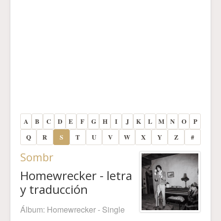
A
B
C
D
E
F
G
H
I
J
K
L
M
N
O
P
Q
R
S
T
U
V
W
X
Y
Z
#
Sombr
Homewrecker - letra
y traducción
Álbum:
Homewrecker - Single