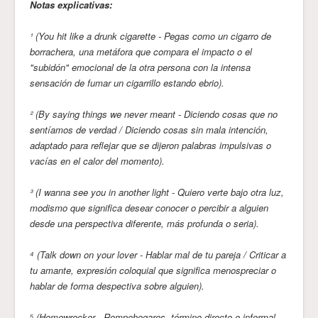
Notas explicativas:
¹ (You hit like a drunk cigarette - Pegas como un cigarro de
borrachera, una metáfora que compara el impacto o el
"subidón" emocional de la otra persona con la intensa
sensación de fumar un cigarrillo estando ebrio).
² (By saying things we never meant - Diciendo cosas que no
sentíamos de verdad / Diciendo cosas sin mala intención,
adaptado para reflejar que se dijeron palabras impulsivas o
vacías en el calor del momento).
³ (I wanna see you in another light - Quiero verte bajo otra luz,
modismo que significa desear conocer o percibir a alguien
desde una perspectiva diferente, más profunda o seria).
⁴ (Talk down on your lover - Hablar mal de tu pareja / Criticar a
tu amante, expresión coloquial que significa menospreciar o
hablar de forma despectiva sobre alguien).
⁵ (Homewrecker - Rompehogares, término directo e informal